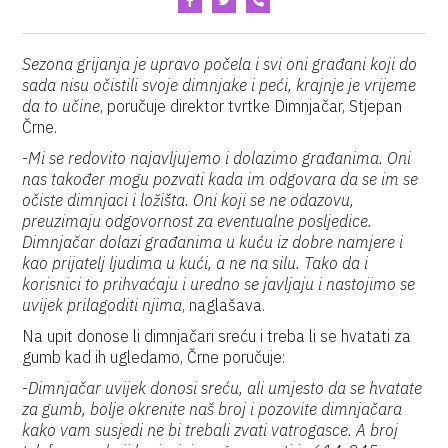
Sezona grijanja je upravo počela i svi oni građani koji do
sada nisu očistili svoje dimnjake i peći, krajnje je vrijeme
da to učine
, poručuje direktor tvrtke Dimnjačar, Stjepan
Črne.
-
Mi se redovito najavljujemo i dolazimo građanima. Oni
nas također mogu pozvati kada im odgovara da se im se
očiste dimnjaci i ložišta. Oni koji se ne odazovu,
preuzimaju odgovornost za eventualne posljedice.
Dimnjačar dolazi građanima u kuću iz dobre namjere i
kao prijatelj ljudima u kući, a ne na silu. Tako da i
korisnici to prihvaćaju i uredno se javljaju i nastojimo se
uvijek prilagoditi njima
, naglašava.
Na upit donose li dimnjačari sreću i treba li se hvatati za
gumb kad ih ugledamo, Črne poručuje:
-
Dimnjačar uvijek donosi sreću, ali umjesto da se hvatate
za gumb, bolje okrenite naš broj i pozovite dimnjačara
kako vam susjedi ne bi trebali zvati vatrogasce. A broj