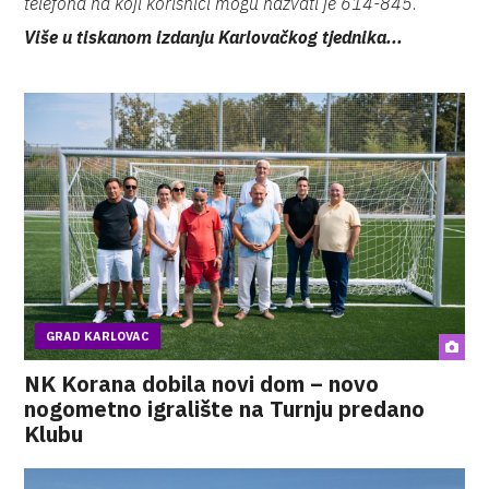
telefona na koji korisnici mogu nazvati je 614-845
.
Više u tiskanom izdanju Karlovačkog tjednika...
GRAD KARLOVAC
NK Korana dobila novi dom – novo
nogometno igralište na Turnju predano
Klubu