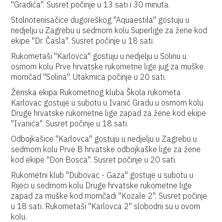
"Gradića". Susret počinje u 13 sati i 30 minuta.
Stolnotenisačice dugoreškog "Aquaestila" gostuju u
nedjelju u Zagrebu u sedmom kolu Superlige za žene kod
ekipe "Dr. Časla". Susret počinje u 18 sati.
Rukometaši "Karlovca" gostuju u nedjelju u Solinu u
osmom kolu Prve hrvatske rukometne lige jug za muške
momčad "Solina". Utakmica počinje u 20 sati.
Ženska ekipa Rukometnog kluba Škola rukometa
Karlovac gostuje u subotu u Ivanić Gradu u osmom kolu
Druge hrvatske rukometne lige zapad za žene kod ekipe
"Ivanića". Susret počinje u 18 sati.
Odbojkašice "Karlovca" gostuju u nedjelju u Zagrebu u
sedmom kolu Prve B hrvatske odbojkaške lige za žene
kod ekipe "Don Bosca". Susret počinje u 20 sati.
Rukometni klub "Dubovac - Gaza" gostuje u subotu u
Rijeci u sedmom kolu Druge hrvatske rukometne lige
zapad za muške kod momčadi "Kozale 2". Susret počinje
u 18 sati. Rukometaši "Karlovca 2" slobodni su u ovom
kolu.