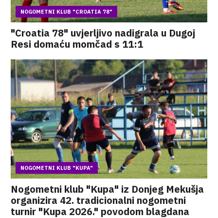
NOGOMETNI KLUB "CROATIA 78"
"Croatia 78" uvjerljivo nadigrala u Dugoj
Resi domaću momčad s 11:1
NOGOMETNI KLUB "KUPA"
Nogometni klub "Kupa" iz Donjeg Mekušja
organizira 42. tradicionalni nogometni
turnir "Kupa 2026." povodom blagdana