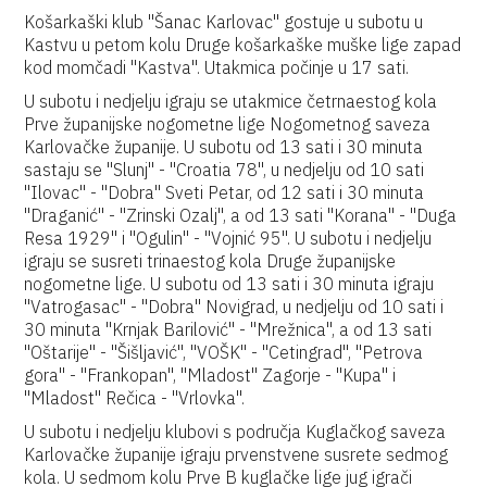
Košarkaški klub "Šanac Karlovac" gostuje u subotu u
Kastvu u petom kolu Druge košarkaške muške lige zapad
kod momčadi "Kastva". Utakmica počinje u 17 sati.
U subotu i nedjelju igraju se utakmice četrnaestog kola
Prve županijske nogometne lige Nogometnog saveza
Karlovačke županije. U subotu od 13 sati i 30 minuta
sastaju se "Slunj" - "Croatia 78", u nedjelju od 10 sati
"Ilovac" - "Dobra" Sveti Petar, od 12 sati i 30 minuta
"Draganić" - "Zrinski Ozalj", a od 13 sati "Korana" - "Duga
Resa 1929" i "Ogulin" - "Vojnić 95". U subotu i nedjelju
igraju se susreti trinaestog kola Druge županijske
nogometne lige. U subotu od 13 sati i 30 minuta igraju
"Vatrogasac" - "Dobra" Novigrad, u nedjelju od 10 sati i
30 minuta "Krnjak Barilović" - "Mrežnica", a od 13 sati
"Oštarije" - "Šišljavić", "VOŠK" - "Cetingrad", "Petrova
gora" - "Frankopan", "Mladost" Zagorje - "Kupa" i
"Mladost" Rečica - "Vrlovka".
U subotu i nedjelju klubovi s područja Kuglačkog saveza
Karlovačke županije igraju prvenstvene susrete sedmog
kola. U sedmom kolu Prve B kuglačke lige jug igrači