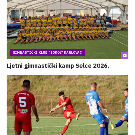
GIMNASTIČKI KLUB "SOKOL" KARLOVAC
Ljetni gimnastički kamp Selce 2026.