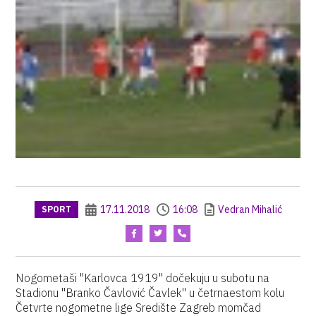
17.11.2018
16:08
Vedran Mihalić
SPORT
Nogometaši "Karlovca 1919" dočekuju u subotu na
Stadionu "Branko Čavlović Čavlek" u četrnaestom kolu
Četvrte nogometne lige Središte Zagreb momčad