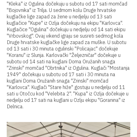
"Kleka" iz Ogulina dočekuju u subotu od 17 sati momčad
"Bojovnika" iz Trilja. U sedmom kolu Druge hrvatske
kuglačke lige zapad za žene u nedjelju od 13 sati
kuglačice "Kupe" iz Ozlja dočekuju na ekipu "Karlovca".
Kuglačice "Ogulina" dočekuju u nedjelju od 14 sati ekipu
"Vrbovskog". Ovaj vikend igraju se susreti sedmog kola
Druge hrvatske kuglačke lige zapad za muške. U subotu
od 13 sati i 30 minuta ogulinski "Policajac" dočekuje
"Koranu" iz Slunja. Karlovački "Željezničar" dočekuje u
subotu od 14 sati na kuglani Doma Oružanih snaga
"Zrinski" momčad "Obrtnika" iz Ogulina. Kuglači "Mostanja
1949" dočekuju u subotu od 17 sati i 30 minuta na
kuglani Doma Oružanih snaga "Zrinski" momčad
"Karlovca". Kuglači "Stare hiže" gostuju u nedjelju od 11
sati u Otočcu kod "Velebita 2". "Kupa" iz Ozlja dočekuje u
nedjelju od 17 sati na kuglani u Ozlju ekipu "Goranina" iz
Delnica.