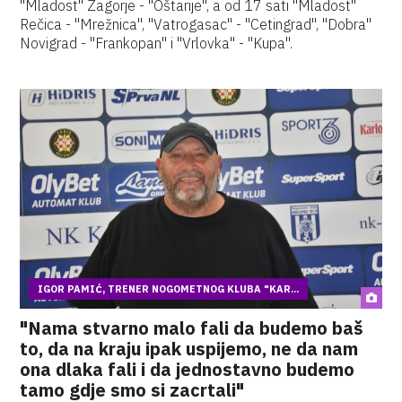
"Mladost" Zagorje - "Oštarije", a od 17 sati "Mladost"
Rečica - "Mrežnica", "Vatrogasac" - "Cetingrad", "Dobra"
Novigrad - "Frankopan" i "Vrlovka" - "Kupa".
IGOR PAMIĆ, TRENER NOGOMETNOG KLUBA "KAR...
"Nama stvarno malo fali da budemo baš
to, da na kraju ipak uspijemo, ne da nam
ona dlaka fali i da jednostavno budemo
tamo gdje smo si zacrtali"