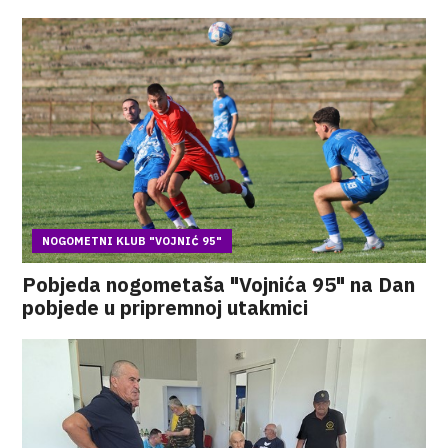
NOGOMETNI KLUB "VOJNIĆ 95"
Pobjeda nogometaša "Vojnića 95" na Dan
pobjede u pripremnoj utakmici