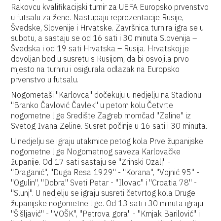
Rakovcu kvalifikacijski turnir za UEFA Europsko prvenstvo
u futsalu za žene. Nastupaju reprezentacije Rusije,
Švedske, Slovenije i Hrvatske. Završnica turnira igra se u
subotu, a sastaju se od 16 sati i 30 minuta Slovenija –
Švedska i od 19 sati Hrvatska – Rusija. Hrvatskoj je
dovoljan bod u susretu s Rusijom, da bi osvojila prvo
mjesto na turniru i osigurala odlazak na Europsko
prvenstvo u futsalu.
Nogometaši "Karlovca" dočekuju u nedjelju na Stadionu
"Branko Čavlović Čavlek" u petom kolu Četvrte
nogometne lige Središte Zagreb momčad "Zeline" iz
Svetog Ivana Zeline. Susret počinje u 16 sati i 30 minuta.
U nedjelju se igraju utakmice petog kola Prve županijske
nogometne lige Nogometnog saveza Karlovačke
županije. Od 17 sati sastaju se "Zrinski Ozalj" -
"Draganić", "Duga Resa 1929" - "Korana", "Vojnić 95" -
"Ogulin", "Dobra" Sveti Petar - "Ilovac" i "Croatia 78" -
"Slunj". U nedjelju se igraju susreti četvrtog kola Druge
županijske nogometne lige. Od 13 sati i 30 minuta igraju
"Šišljavić" - "VOŠK", "Petrova gora" - "Krnjak Barilović" i