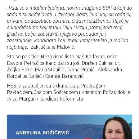
-
Radi se o mladim ljudima, novim snagama SDP-a koji do
sada nisu sudjelovali u izvršnoj vlasti, ljudi koji su radnici,
privatni poduzetnici, obrtnici, državni službenici. Riječ je
o kandidatima koji imaju želju i viziju promijeniti ovaj
grad na bolje, zaustaviti njegovo propadanje i
zaostajanje, kandidata koji imaju integritet što je možda
najbitnije,
zaključila je Malović.
Što se pak tiče Nezavisne liste Naš Karlovac, osim
Davora Petračića kandidati su još: Dražen Cukina, dr.
Željko Poka, Marin Stanišić, Ivana Prahić, Aleksandra
Bordelius Jurišić i Ksenija Baranović.
HSS je zastupljen sa tri kandidata Predragom
Pavlačićem, Josipom Šoštarićem i Kristinom Požar, dok je
Ivica Margarin kandidat Reformista.