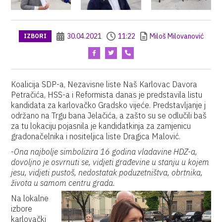
30.04.2021
11:22
Miloš Milovanović
IZBORI
Koalicija SDP-a, Nezavisne liste Naš Karlovac Davora
Petračića, HSS-a i Reformista danas je predstavila listu
kandidata za karlovačko Gradsko vijeće. Predstavljanje j
održano na Trgu bana Jelačića, a zašto su se odlučili baš
za tu lokaciju pojasnila je kandidatkinja za zamjenicu
gradonačelnika i nositeljica liste Dragica Malović.
-
Ona najbolje simbolizira 16 godina vladavine HDZ-a,
dovoljno je osvrnuti se, vidjeti građevine u stanju u kojem
jesu, vidjeti pustoš, nedostatak poduzetništva, obrtnika,
života u samom centru grada.
Na lokalne
izbore
karlovački