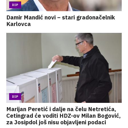
DIP
Damir Mandić novi – stari gradonačelnik
Karlovca
DIP
Marijan Peretić i dalje na čelu Netretića,
Cetingrad će voditi HDZ-ov Milan Bogović,
za Josipdol još nisu objavljeni podaci