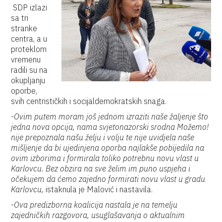
SDP izlazi
sa tri
stranke
centra, a u
proteklom
vremenu
radili su na
okupljanju
oporbe,
svih centrističkih i socijaldemokratskih snaga.
-
Ovim putem moram još jednom izraziti naše žaljenje što
jedna nova opcija, nama svjetonazorski srodna Možemo!
nije prepoznala našu želju i volju te nije uvidjela naše
mišljenje da bi ujedinjena oporba najlakše pobijedila na
ovim izborima i formirala toliko potrebnu novu vlast u
Karlovcu. Bez obzira na sve želim im puno uspjeha i
očekujem da ćemo zajedno formirati novu vlast u gradu
Karlovcu,
istaknula je Malović i nastavila.
-
Ova predizborna koalicija nastala je na temelju
zajedničkih razgovora, usuglašavanja o aktualnim