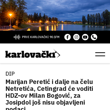
PRVI KARLOVAČKI 90.1FM
DIP
Marijan Peretić i dalje na čelu
Netretića, Cetingrad će voditi
HDZ-ov Milan Bogović, za
Josipdol još nisu objavljeni
podaci