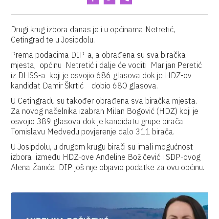
Drugi krug izbora danas je i u općinama Netretić,
Cetingrad te u Josipdolu.
Prema podacima DIP-a, a obrađena su sva biračka
mjesta, općinu Netretić i dalje će voditi Marijan Peretić
iz DHSS-a koji je osvojio 686 glasova dok je HDZ-ov
kandidat Damir Škrtić dobio 680 glasova.
U Cetingradu su također obrađena sva biračka mjesta.
Za novog načelnika izabran Milan Bogović (HDZ) koji je
osvojio 389 glasova dok je kandidatu grupe birača
Tomislavu Medvedu povjerenje dalo 311 birača.
U Josipdolu, u drugom krugu birači su imali mogućnost
izbora između HDZ-ove Anđeline Božičević i SDP-ovog
Alena Žanića. DIP još nije objavio podatke za ovu općinu.