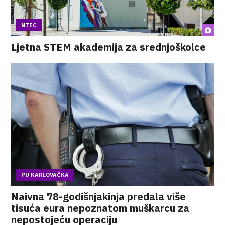
NTEC
Ljetna STEM akademija za srednjoškolce
PU KARLOVAČKA
Naivna 78-godišnjakinja predala više
tisuća eura nepoznatom muškarcu za
nepostojeću operaciju