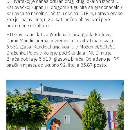
U Hrvatskoj je danas održan drugi krug lokalnih izbora. U
Karlovačkoj županiji u drugom krugu bira se gradonačelnik
Karlovca te načelnici još triju općina. DIP je, upravo onako
kao je i najavljeno, u 20 sati počeo objavljivati prve
privremene rezultate.
HDZ-ov kandidat za gradonačelnika grada Karlovca
Damir Mandić prema privremenim rezultatima osvaja
6.532 glasa. Kandidatkinja koalicije Možemo!/SDP/SU
Draženka Polović, kojoj je podršku dala i NL Dimitrija
Birača dobila je 5.619 glasova birača. Obrađeno je 79
biračkih mjesta od ukupno 92, što je 85,87 posto.