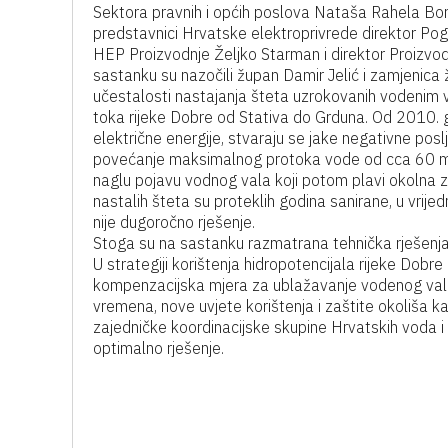
Sektora pravnih i općih poslova Nataša Rahela Bor
predstavnici Hrvatske elektroprivrede direktor Pog
HEP Proizvodnje Željko Starman i direktor Proizv
sastanku su nazočili župan Damir Jelić i zamjenica
učestalosti nastajanja šteta uzrokovanih vodenim val
toka rijeke Dobre od Stativa do Grduna. Od 2010. 
električne energije, stvaraju se jake negativne posl
povećanje maksimalnog protoka vode od cca 60 m
naglu pojavu vodnog vala koji potom plavi okolna zem
nastalih šteta su proteklih godina sanirane, u vrije
nije dugoročno rješenje.
Stoga su na sastanku razmatrana tehnička rješenja 
U strategiji korištenja hidropotencijala rijeke Dobr
kompenzacijska mjera za ublažavanje vodenog va
vremena, nove uvjete korištenja i zaštite okoliša 
zajedničke koordinacijske skupine Hrvatskih voda i 
optimalno rješenje.