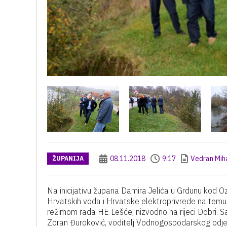
08.11.2018
9:17
Vedran Miha
ŽUPANIJA
Na inicijativu župana Damira Jelića u Grdunu kod O
Hrvatskih voda i Hrvatske elektroprivrede na temu 
režimom rada HE Lešće, nizvodno na rijeci Dobri. S
Zoran Đuroković, voditelj Vodnogospodarskog odjela