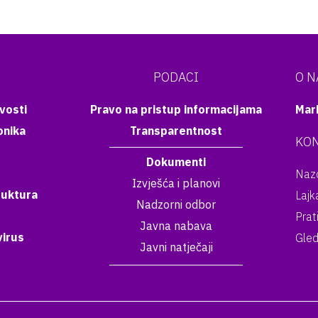
PODACI
O 
vosti
Pravo na pristup informacijama
Mar
onika
Transparentnost
KON
Dokumenti
Nazo
Izvješća i planovi
ruktura
Lajk
Nadzorni odbor
Prat
Javna nabava
irus
Gled
Javni natječaji