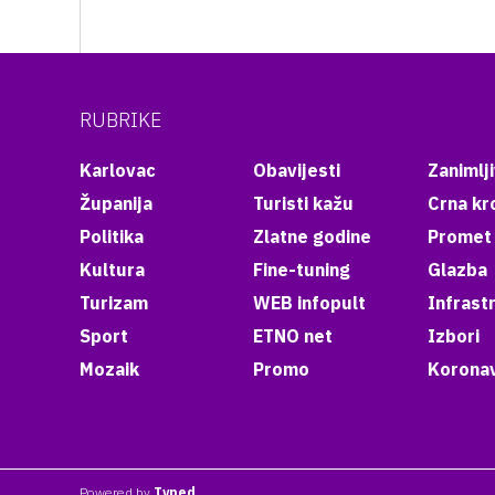
RUBRIKE
Karlovac
Obavijesti
Zanimlji
Županija
Turisti kažu
Crna kr
Politika
Zlatne godine
Promet
Kultura
Fine-tuning
Glazba
Turizam
WEB infopult
Infrast
Sport
ETNO net
Izbori
Mozaik
Promo
Koronav
Powered by
Typed