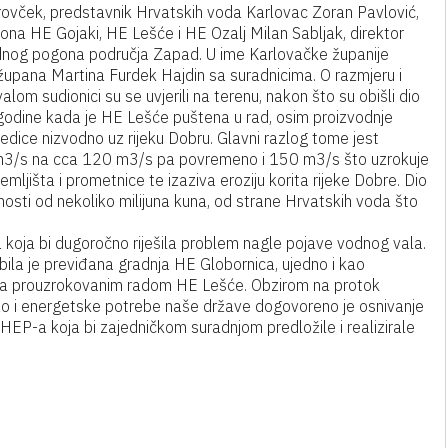
ovček, predstavnik Hrvatskih voda Karlovac Zoran Pavlović,
ona HE Gojaki, HE Lešće i HE Ozalj Milan Sabljak, direktor
odnog pogona područja Zapad. U ime Karlovačke županije
 župana Martina Furdek Hajdin sa suradnicima. O razmjeru i
om sudionici su se uvjerili na terenu, nakon što su obišli dio
godine kada je HE Lešće puštena u rad, osim proizvodnje
jedice nizvodno uz rijeku Dobru. Glavni razlog tome jest
3/s na cca 120 m3/s pa povremeno i 150 m3/s što uzrokuje
ljišta i prometnice te izaziva eroziju korita rijeke Dobre. Dio
dnosti od nekoliko milijuna kuna, od strane Hrvatskih voda što
koja bi dugoročno riješila problem nagle pojave vodnog vala.
e bila je previđana gradnja HE Globornica, ujedno i kao
la prouzrokovanim radom HE Lešće. Obzirom na protok
kao i energetske potrebe naše države dogovoreno je osnivanje
HEP-a koja bi zajedničkom suradnjom predložile i realizirale