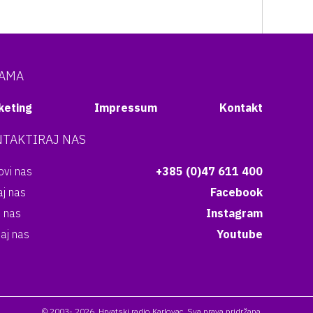
NAMA
keting
Impressum
Kontakt
TAKTIRAJ NAS
vi nas
+385 (0)47 611 400
aj nas
Facebook
i nas
Instagram
aj nas
Youtube
© 2003- 2026. Hrvatski radio Karlovac. Sva prava pridržana.