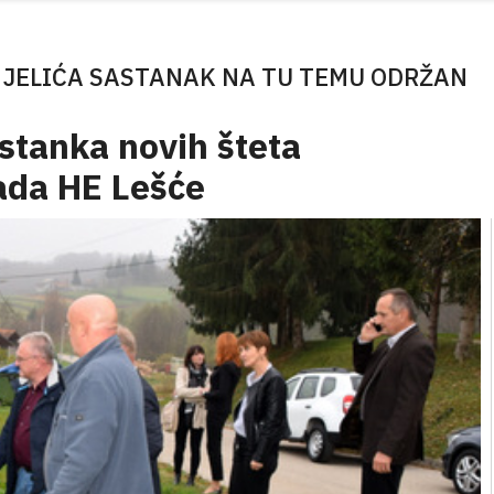
 JELIĆA SASTANAK NA TU TEMU ODRŽAN
astanka novih šteta
ada HE Lešće