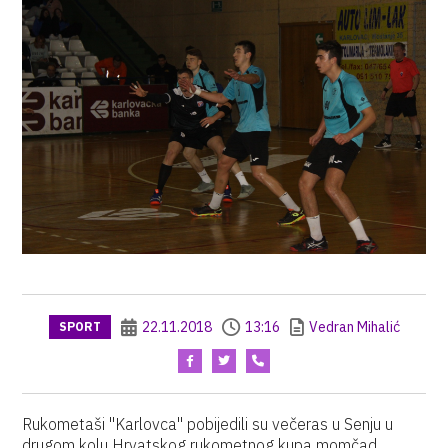
22.11.2018
13:16
Vedran Mihalić
SPORT
Rukometaši "Karlovca" pobijedili su večeras u Senju u
drugom kolu Hrvatskog rukometnog kupa momčad