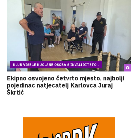
KLUB VISEĆE KUGLANE OSOBA S INVALIDITETO...
Ekipno osvojeno četvrto mjesto, najbolji
pojedinac natjecatelj Karlovca Juraj
Škrtić