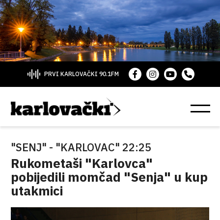
PRVI KARLOVAČKI 90.1FM
"SENJ" - "KARLOVAC" 22:25
Rukometaši "Karlovca"
pobijedili momčad "Senja" u kup
utakmici