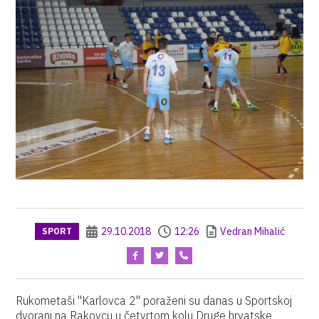
29.10.2018
12:26
Vedran Mihalić
SPORT
Rukometaši "Karlovca 2" poraženi su danas u Sportskoj
dvorani na Rakovcu u četvrtom kolu Druge hrvatske