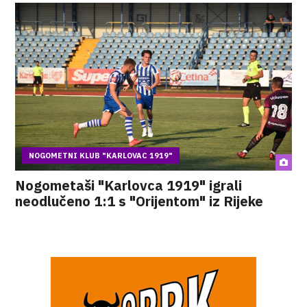
NOGOMETNI KLUB "KARLOVAC 1919"
Nogometaši "Karlovca 1919" igrali
neodlučeno 1:1 s "Orijentom" iz Rijeke