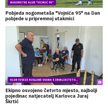
NOGOMETNI KLUB "VOJNIĆ 95"
Pobjeda nogometaša "Vojnića 95" na Dan
pobjede u pripremnoj utakmici
KLUB VISEĆE KUGLANE OSOBA S INVALIDITETO...
Ekipno osvojeno četvrto mjesto, najbolji
pojedinac natjecatelj Karlovca Juraj
Škrtić