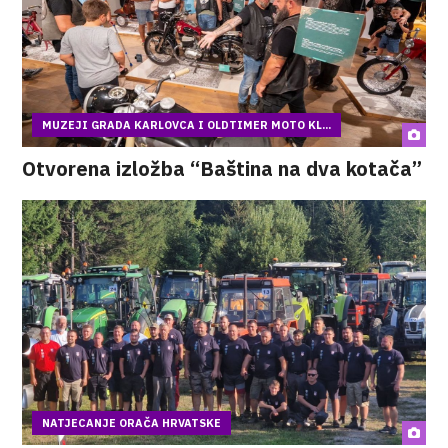
MUZEJI GRADA KARLOVCA I OLDTIMER MOTO KL...
Otvorena izložba “Baština na dva kotača”
NATJECANJE ORAČA HRVATSKE