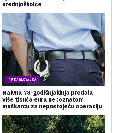
srednjoškolce
PU KARLOVAČKA
Naivna 78-godišnjakinja predala
više tisuća eura nepoznatom
muškarcu za nepostojeću operaciju