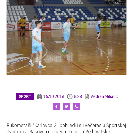
16.10.2018
8:28
Vedran Mihalić
SPORT
Rukometaši "Karlovca 2" pobijedili su večeras u Sportskoj
dvorani na Rakovcu u drugom kolu Druge hrvatske