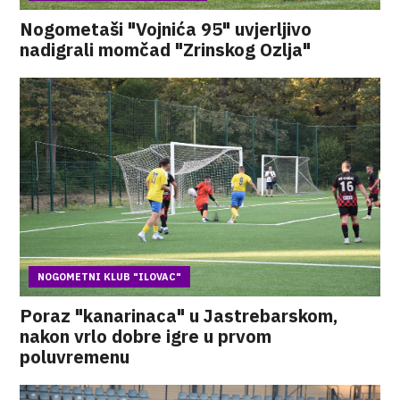
Nogometaši "Vojnića 95" uvjerljivo
nadigrali momčad "Zrinskog Ozlja"
NOGOMETNI KLUB "ILOVAC"
Poraz "kanarinaca" u Jastrebarskom,
nakon vrlo dobre igre u prvom
poluvremenu