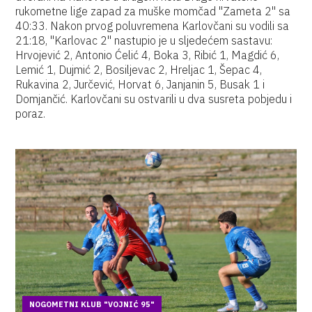
rukometne lige zapad za muške momčad "Zameta 2" sa
40:33. Nakon prvog poluvremena Karlovčani su vodili sa
21:18, "Karlovac 2" nastupio je u sljedećem sastavu:
Hrvojević 2, Antonio Ćelić 4, Boka 3, Ribić 1, Magdić 6,
Lemić 1, Dujmić 2, Bosiljevac 2, Hreljac 1, Šepac 4,
Rukavina 2, Jurčević, Horvat 6, Janjanin 5, Busak 1 i
Domjančić. Karlovčani su ostvarili u dva susreta pobjedu i
poraz.
NOGOMETNI KLUB "VOJNIĆ 95"