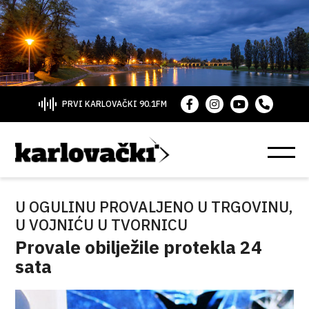
PRVI KARLOVAČKI 90.1FM
U OGULINU PROVALJENO U TRGOVINU,
U VOJNIĆU U TVORNICU
Provale obilježile protekla 24
sata