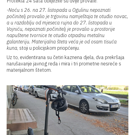
Protekla 24 sata obilježile su dvije provale.
-Noću s 26. na 27. listopada u Ogulinu nepoznati
počinitelj provalio je trgovinu namještaja te otuđio novac,
a u razdoblju od mjeseca rujna do 27. listopada u
Vojniću, nepoznati počinitelj je provalio u prostorije
napuštene tvornice te otuđio otpadnu metalnu
galanteriju. Materijalna šteta veća je od osam tisuća
kuna
, stoji u policijskom priopćenju.
Uz to, evidentirana su četiri kaznena djela, dva prekršaja
narušavanje javnog reda i mira i tri prometne nesreće s
materijalnom štetom.