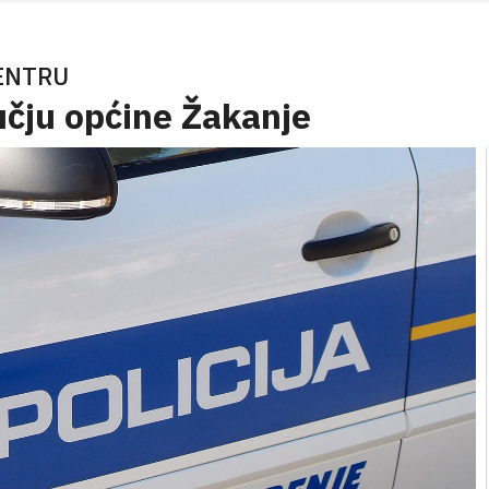
ENTRU
učju općine Žakanje