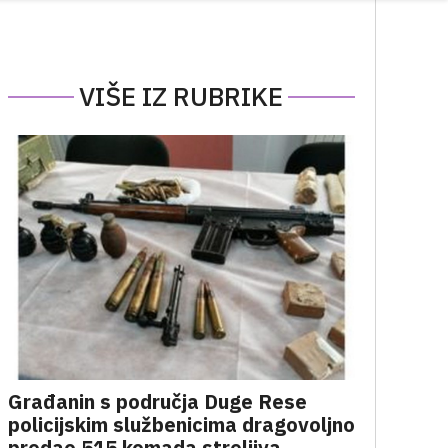
VIŠE IZ RUBRIKE
Građanin s područja Duge Rese
policijskim službenicima dragovoljno
predao 515 komada streljiva