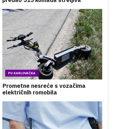
PU KARLOVAČKA
Prometne nesreće s vozačima
električnih romobila