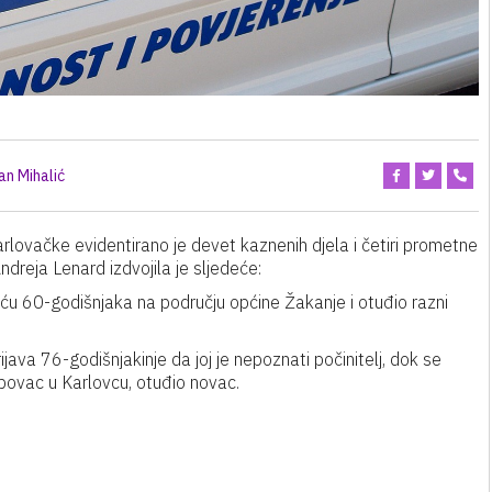
an Mihalić
rlovačke evidentirano je devet kaznenih djela i četiri prometne
reja Lenard izdvojila je sljedeće:
kuću 60-godišnjaka na području općine Žakanje i otuđio razni
rijava 76-godišnjakinje da joj je nepoznati počinitelj, dok se
bovac u Karlovcu, otuđio novac.