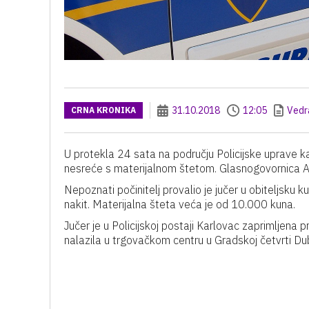
31.10.2018
12:05
Vedr
CRNA KRONIKA
U protekla 24 sata na području Policijske uprave ka
nesreće s materijalnom štetom. Glasnogovornica And
Nepoznati počinitelj provalio je jučer u obiteljsku 
nakit. Materijalna šteta veća je od 10.000 kuna.
Jučer je u Policijskoj postaji Karlovac zaprimljena p
nalazila u trgovačkom centru u Gradskoj četvrti Du