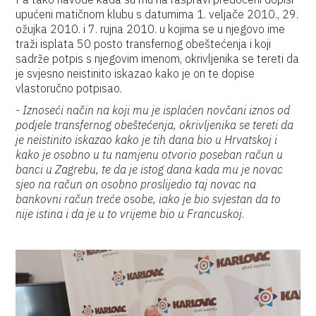
upućeni matičnom klubu s datumima 1. veljače 2010., 29.
ožujka 2010. i 7. rujna 2010. u kojima se u njegovo ime
traži isplata 50 posto transfernog obeštećenja i koji
sadrže potpis s njegovim imenom, okrivljenika se tereti da
je svjesno neistinito iskazao kako je on te dopise
vlastoručno potpisao.
- Iznoseći način na koji mu je isplaćen novčani iznos od
podjele transfernog obeštećenja, okrivljenika se tereti da
je neistinito iskazao kako je tih dana bio u Hrvatskoj i
kako je osobno u tu namjenu otvorio poseban račun u
banci u Zagrebu, te da je istog dana kada mu je novac
sjeo na račun on osobno proslijedio taj novac na
bankovni račun treće osobe, iako je bio svjestan da to
nije istina i da je u to vrijeme bio u Francuskoj
.