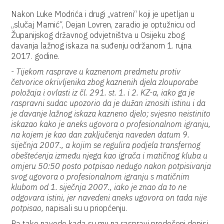
Nakon Luke Modrića i drugi „vatreni“ koji je upetljan u
„slučaj Mamić“, Dejan Lovren, zaradio je optužnicu od
Županijskog državnog odvjetništva u Osijeku zbog
davanja lažnog iskaza na suđenju održanom 1. rujna
2017. godine.
- Tijekom rasprave u kaznenom predmetu protiv
četvorice okrivljenika zbog kaznenih djela zlouporabe
položaja i ovlasti iz čl. 291. st. 1. i 2. KZ-a, iako ga je
raspravni sudac upozorio da je dužan iznositi istinu i da
je davanje lažnog iskaza kazneno djelo; svjesno neistinito
iskazao kako je aneks ugovora o profesionalnom igranju,
na kojem je kao dan zaključenja naveden datum 9.
siječnja 2007., a kojim se regulira podjela transfernog
obeštećenja između njega kao igrača i matičnog kluba u
omjeru 50:50 posto potpisao nedugo nakon potpisivanja
svog ugovora o profesionalnom igranju s matičnim
klubom od 1. siječnja 2007., iako je znao da to ne
odgovara istini, jer navedeni aneks ugovora on tada nije
potpisao,
napisali su u priopćenju.
Pa tako navode kada su mu na raspravi predočeni dopisi