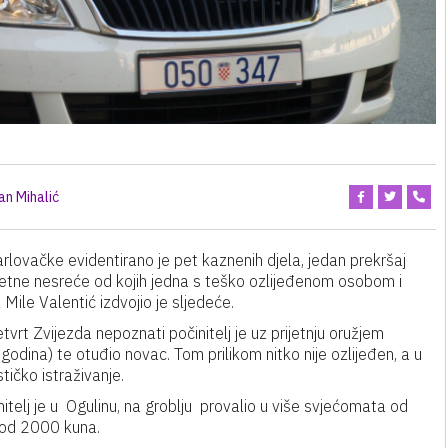
an Mihalić
rlovačke evidentirano je pet kaznenih djela, jedan prekršaj
ometne nesreće od kojih jedna s teško ozlijeđenom osobom i
Mile Valentić izdvojio je sljedeće.
tvrt Zvijezda nepoznati počinitelj je uz prijetnju oružjem
godina) te otuđio novac. Tom prilikom nitko nije ozlijeđen, a u
stičko istraživanje.
itelj je u Ogulinu, na groblju provalio u više svjećomata od
e od 2000 kuna.