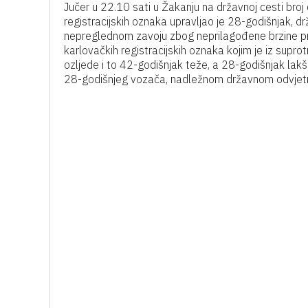
Jučer u 22.10 sati u Žakanju na državnoj cesti bro
registracijskih oznaka upravljao je 28-godišnjak, dr
nepreglednom zavoju zbog neprilagođene brzine prel
karlovačkih registracijskih oznaka kojim je iz sup
ozljede i to 42-godišnjak teže, a 28-godišnjak lakš
28-godišnjeg vozača, nadležnom državnom odvjetni