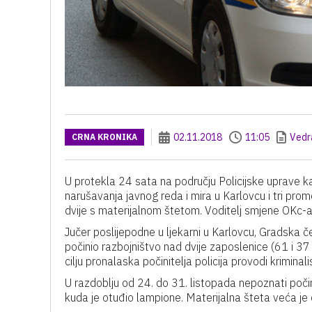
02.11.2018
11:05
Vedr
CRNA KRONIKA
U protekla 24 sata na području Policijske uprave ka
narušavanja javnog reda i mira u Karlovcu i tri pr
dvije s materijalnom štetom. Voditelj smjene OKc-a 
Jučer poslijepodne u ljekarni u Karlovcu, Gradska če
počinio razbojništvo nad dvije zaposlenice (61 i 37 
cilju pronalaska počinitelja policija provodi kriminali
U razdoblju od 24. do 31. listopada nepoznati počin
kuda je otuđio lampione. Materijalna šteta veća j