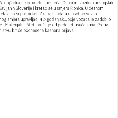
j 6 dogodila se prometna nesreća. Osobnim vozilom austrijskih
žavljanin Slovenije i kretao se u smjeru Ribnika. U desnom
azi na suprotni kolnički trak i udara u osobno vozilo
rotnog smjera upravljao 42-godišnjak.Oboje vozača je zadobilo
e . Materijalna šteta veća je od pedeset tisuća kuna. Protiv
štvu, bit će podnesena kaznena prijava.