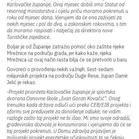
Karlovačke županije. Ovaj mjesec dobili smo Statut od
resornog ministarstva i cijelu priču moramo pokrenuti u
roku od mjesec dana. Vjerujem da će ona zaživjeti za
nekih mjesec i pol do dva, u zakonskim rokovima, s tim
da moramo raspisati i natječaj za direktora nove
Turističke zajednice.
Boljar je od Županije zatražio pomoć oko zaštite rijeke
Mrežnice na području grada, jer kako kaže, rijeka
Mrežnica uz ovaj način rasta bilja će se pretvoriti u baru.
Govoreći o provođenju nekih važnijih, šest-sedam
milijunskih projekta na području Duge Rese, župan Damir
Jelić je rekao.
-
Projekt prioriteta Karlovačke županije je sportska
dvorana Osnovne škole „Ivan Goran Kovačić“. Onog
trenutka kada država odluči ući preko CEB/EIB projekta i
oformi sve preduvjete za donošenje odluke; ne vidim
razloge zašto taj projekt ne bi išao. Mi smo svoje odradili,
građevinska dozvola je konzumirana i vjerujemo da će se
taj projekt pokrenuti. U Domu zdravlja prijavljen je
milijunski projekt energetske učinkovitosti te se čekaju