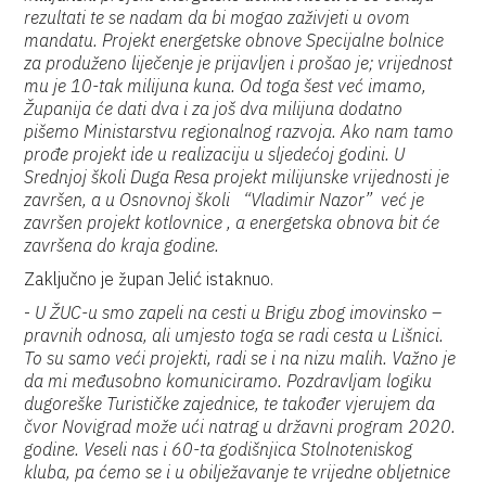
rezultati te se nadam da bi mogao zaživjeti u ovom
mandatu. Projekt energetske obnove Specijalne bolnice
za produženo liječenje je prijavljen i prošao je; vrijednost
mu je 10-tak milijuna kuna. Od toga šest već imamo,
Županija će dati dva i za još dva milijuna dodatno
pišemo Ministarstvu regionalnog razvoja. Ako nam tamo
prođe projekt ide u realizaciju u sljedećoj godini. U
Srednjoj školi Duga Resa projekt milijunske vrijednosti je
završen, a u Osnovnoj školi “Vladimir Nazor” već je
završen projekt kotlovnice , a energetska obnova bit će
završena do kraja godine.
Zaključno je župan Jelić istaknuo.
-
U ŽUC-u smo zapeli na cesti u Brigu zbog imovinsko –
pravnih odnosa, ali umjesto toga se radi cesta u Lišnici.
To su samo veći projekti, radi se i na nizu malih. Važno je
da mi međusobno komuniciramo. Pozdravljam logiku
dugoreške Turističke zajednice, te također vjerujem da
čvor Novigrad može ući natrag u državni program 2020.
godine. Veseli nas i 60-ta godišnjica Stolnoteniskog
kluba, pa ćemo se i u obilježavanje te vrijedne obljetnice