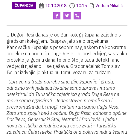
10.10.2018
10:15
Vedran Mihalić
ŽUPANIJA
U Dugoj Resi danas je održan kolegij župana zajedno s
gradskim kolegijem. Raspravljalo se o projektima
Karlovačke županije s posebnim naglaskom na konkretne
projekte na području Duge Rese. Od posljednjeg sastanka
proteklo je godinu dana te ono što je tada detektirano
već je; ili riješeno ili se rješava. Gradonačelnik Tomislav
Boljar izdvojio je aktualnu temu vezanu za turizam.
-
Upravo na tragu potrebe sinergije županije i grada,
odnosno svih jedinica lokalne samouprave i mi smo
detektirali da Turistička zajednica grada Duge Rese ne
može sama egzistirati. Jednostavno premali smo i
presiromašni da bi mogli reklamirati samo dugu Resu.
Zato smo spojili bivšu općinu Duga Resa, odnosno općine
Bosiljevo, Generalski Stol, Netretić i Barilović u jednu
novu turističku zajednicu koja će se zvati - Turistička
zajednica Četiri rijeke. Praktički ona pokriva jednu šestinu