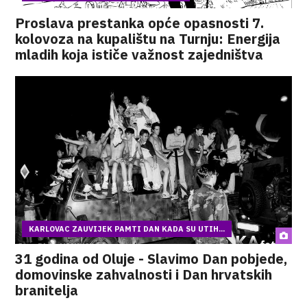
Proslava prestanka opće opasnosti 7.
kolovoza na kupalištu na Turnju: Energija
mladih koja ističe važnost zajedništva
KARLOVAC ZAUVIJEK PAMTI DAN KADA SU UTIH...
31 godina od Oluje - Slavimo Dan pobjede,
domovinske zahvalnosti i Dan hrvatskih
branitelja