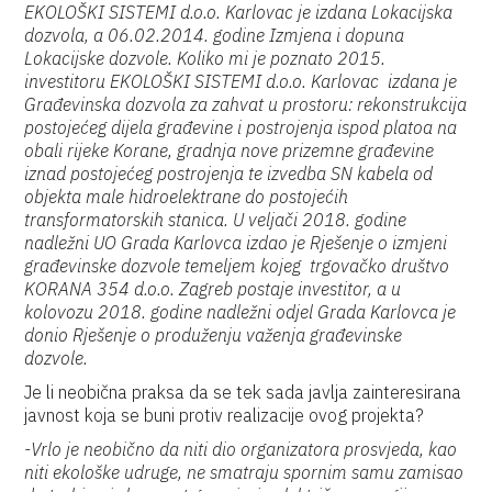
EKOLOŠKI SISTEMI d.o.o. Karlovac je izdana Lokacijska
dozvola, a 06.02.2014. godine Izmjena i dopuna
Lokacijske dozvole. Koliko mi je poznato 2015.
investitoru EKOLOŠKI SISTEMI d.o.o. Karlovac izdana je
Građevinska dozvola za zahvat u prostoru: rekonstrukcija
postojećeg dijela građevine i postrojenja ispod platoa na
obali rijeke Korane, gradnja nove prizemne građevine
iznad postojećeg postrojenja te izvedba SN kabela od
objekta male hidroelektrane do postojećih
transformatorskih stanica. U veljači 2018. godine
nadležni UO Grada Karlovca izdao je Rješenje o izmjeni
građevinske dozvole temeljem kojeg trgovačko društvo
KORANA 354 d.o.o. Zagreb postaje investitor, a u
kolovozu 2018. godine nadležni odjel Grada Karlovca je
donio Rješenje o produženju važenja građevinske
dozvole.
Je li neobična praksa da se tek sada javlja zainteresirana
javnost koja se buni protiv realizacije ovog projekta?
-Vrlo je neobično da niti dio organizatora prosvjeda, kao
niti ekološke udruge, ne smatraju spornim samu zamisao