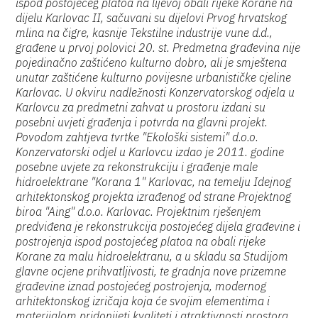
ispod postojećeg platoa na lijevoj obali rijeke Korane na
dijelu Karlovac II, sačuvani su dijelovi Prvog hrvatskog
mlina na čigre, kasnije Tekstilne industrije vune d.d.,
građene u prvoj polovici 20. st. Predmetna građevina nije
pojedinačno zaštićeno kulturno dobro, ali je smještena
unutar zaštićene kulturno povijesne urbanističke cjeline
Karlovac. U okviru nadležnosti Konzervatorskog odjela u
Karlovcu za predmetni zahvat u prostoru izdani su
posebni uvjeti građenja i potvrda na glavni projekt.
Povodom zahtjeva tvrtke "Ekološki sistemi" d.o.o.
Konzervatorski odjel u Karlovcu izdao je 2011. godine
posebne uvjete za rekonstrukciju i građenje male
hidroelektrane "Korana 1" Karlovac, na temelju Idejnog
arhitektonskog projekta izrađenog od strane Projektnog
biroa "Aing" d.o.o. Karlovac. Projektnim rješenjem
predviđena je rekonstrukcija postojećeg dijela građevine i
postrojenja ispod postojećeg platoa na obali rijeke
Korane za malu hidroelektranu, a u skladu sa Studijom
glavne ocjene prihvatljivosti, te gradnja nove prizemne
građevine iznad postojećeg postrojenja, modernog
arhitektonskog izričaja koja će svojim elementima i
materijalom pridonijeti kvaliteti i atraktivnosti prostora,