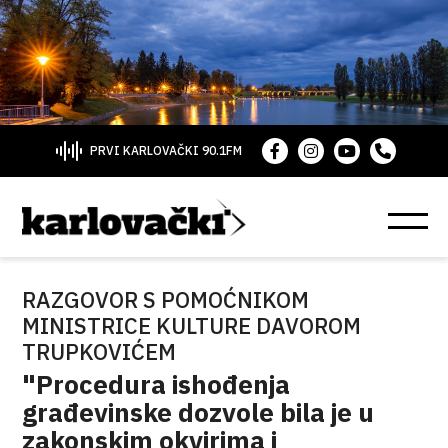
PRVI KARLOVAČKI 90.1FM
RAZGOVOR S POMOĆNIKOM
MINISTRICE KULTURE DAVOROM
TRUPKOVIĆEM
"Procedura ishođenja
građevinske dozvole bila je u
zakonskim okvirima i