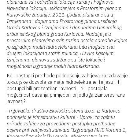
planirane su i određene lokacije Turanj i Foginovo.
Navedene lokacije, usklađenjem s Prostornim planom
Karlovačke županije, 2011. godine planirane su u
Izmjenama i dopunama Prostornog plana uređenja
Grada Karlovca i Izmjenama i dopunama Generalnog
urbanističkog plana grada Karlovca. Nadalje je u
prostornim planovima svih razina ostala odredba kojom
je izgradnja malih hidroelektrana bila moguća i na
drugim lokacijama starih mlinica. U svim kasnijim
izmjenama planova zadržane su iste lokacije i
mogućnosti izgradnje malih hidroelektrana.
Koji postupci prethode podnošenju zahtjeva za izdavanje
lokacijske dozvole za male hidroelektrane, te jesu li ti
postupci bili prezentirani javnosti i je li postojala
mogućnost davanja primjedbi i prijedloga zainteresirane
javnosti?
-Trgovačko društvo Ekološki sistemi d.o.o. iz Karlovca
podnijelo je Ministarstvu kulture - Upravi za zaštitu
prirode zahtjev za provedbom postupka prethodne
ocjene prihvatljivosti zahvata "Izgradnja MHE Korana 1,
Karlovac" za ekološku mrežu. Ministarstvo je za