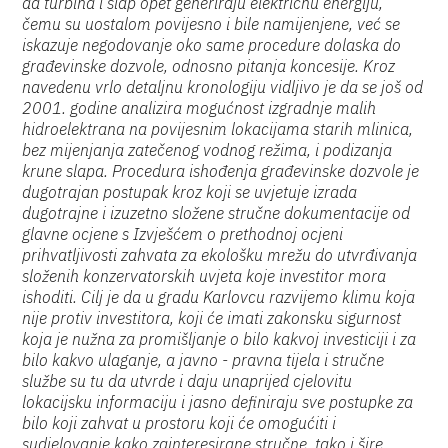
da turbina i slap opet generiraju električnu energiju,
čemu su uostalom povijesno i bile namijenjene, već se
iskazuje negodovanje oko same procedure dolaska do
građevinske dozvole, odnosno pitanja koncesije. Kroz
navedenu vrlo detaljnu kronologiju vidljivo je da se još od
2001. godine analizira mogućnost izgradnje malih
hidroelektrana na povijesnim lokacijama starih mlinica,
bez mijenjanja zatečenog vodnog režima, i podizanja
krune slapa. Procedura ishođenja građevinske dozvole je
dugotrajan postupak kroz koji se uvjetuje izrada
dugotrajne i izuzetno složene stručne dokumentacije od
glavne ocjene s Izvješćem o prethodnoj ocjeni
prihvatljivosti zahvata za ekološku mrežu do utvrđivanja
složenih konzervatorskih uvjeta koje investitor mora
ishoditi. Cilj je da u gradu Karlovcu razvijemo klimu koja
nije protiv investitora, koji će imati zakonsku sigurnost
koja je nužna za promišljanje o bilo kakvoj investiciji i za
bilo kakvo ulaganje, a javno - pravna tijela i stručne
službe su tu da utvrde i daju unaprijed cjelovitu
lokacijsku informaciju i jasno definiraju sve postupke za
bilo koji zahvat u prostoru koji će omogućiti i
sudjelovanje kako zainteresirane stručne, tako i šire