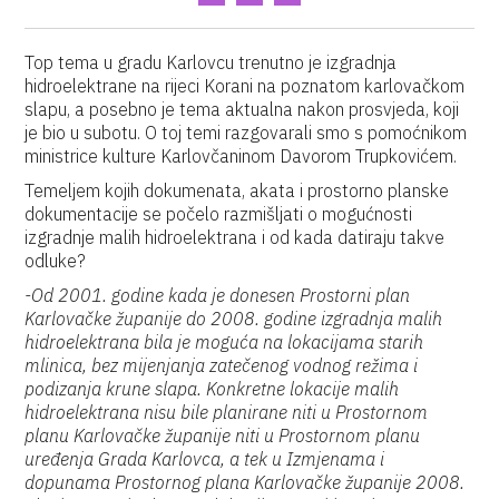
Top tema u gradu Karlovcu trenutno je izgradnja
hidroelektrane na rijeci Korani na poznatom karlovačkom
slapu, a posebno je tema aktualna nakon prosvjeda, koji
je bio u subotu. O toj temi razgovarali smo s pomoćnikom
ministrice kulture Karlovčaninom Davorom Trupkovićem.
Temeljem kojih dokumenata, akata i prostorno planske
dokumentacije se počelo razmišljati o mogućnosti
izgradnje malih hidroelektrana i od kada datiraju takve
odluke?
-Od 2001. godine kada je donesen Prostorni plan
Karlovačke županije do 2008. godine izgradnja malih
hidroelektrana bila je moguća na lokacijama starih
mlinica, bez mijenjanja zatečenog vodnog režima i
podizanja krune slapa. Konkretne lokacije malih
hidroelektrana nisu bile planirane niti u Prostornom
planu Karlovačke županije niti u Prostornom planu
uređenja Grada Karlovca, a tek u Izmjenama i
dopunama Prostornog plana Karlovačke županije 2008.