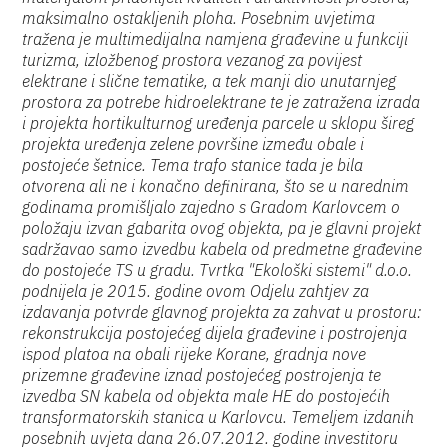
maksimalno ostakljenih ploha. Posebnim uvjetima
tražena je multimedijalna namjena građevine u funkciji
turizma, izložbenog prostora vezanog za povijest
elektrane i slične tematike, a tek manji dio unutarnjeg
prostora za potrebe hidroelektrane te je zatražena izrada
i projekta hortikulturnog uređenja parcele u sklopu šireg
projekta uređenja zelene površine između obale i
postojeće šetnice. Tema trafo stanice tada je bila
otvorena ali ne i konačno definirana, što se u narednim
godinama promišljalo zajedno s Gradom Karlovcem o
položaju izvan gabarita ovog objekta, pa je glavni projekt
sadržavao samo izvedbu kabela od predmetne građevine
do postojeće TS u gradu. Tvrtka "Ekološki sistemi" d.o.o.
podnijela je 2015. godine ovom Odjelu zahtjev za
izdavanja potvrde glavnog projekta za zahvat u prostoru:
rekonstrukcija postojećeg dijela građevine i postrojenja
ispod platoa na obali rijeke Korane, gradnja nove
prizemne građevine iznad postojećeg postrojenja te
izvedba SN kabela od objekta male HE do postojećih
transformatorskih stanica u Karlovcu. Temeljem izdanih
posebnih uvjeta dana 26.07.2012. godine investitoru