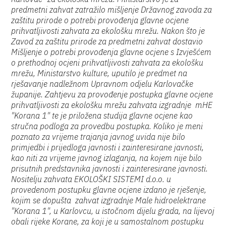
predmetni zahvat zatražilo mišljenje Državnog zavoda za
zaštitu prirode o potrebi provođenja glavne ocjene
prihvatljivosti zahvata za ekološku mrežu. Nakon što je
Zavod za zaštitu prirode za predmetni zahvat dostavio
Mišljenje o potrebi provođenja glavne ocjene s Izvješćem
o prethodnoj ocjeni prihvatljivosti zahvata za ekološku
mrežu, Ministarstvo kulture, uputilo je predmet na
rješavanje nadležnom Upravnom odjelu Karlovačke
županije. Zahtjevu za provođenje postupka glavne ocjene
prihvatljivosti za ekološku mrežu zahvata izgradnje mHE
"Korana 1" te je priložena studija glavne ocjene kao
stručna podloga za provedbu postupka. Koliko je meni
poznato za vrijeme trajanja javnog uvida nije bilo
primjedbi i prijedloga javnosti i zainteresirane javnosti,
kao niti za vrijeme javnog izlaganja, na kojem nije bilo
prisutnih predstavnika javnosti i zainteresirane javnosti.
Nositelju zahvata EKOLOŠKI SISTEMI d.o.o. u
provedenom postupku glavne ocjene izdano je rješenje,
kojim se dopušta zahvat izgradnje Male hidroelektrane
"Korana 1", u Karlovcu, u istočnom dijelu grada, na lijevoj
obali rijeke Korane, za koji je u samostalnom postupku