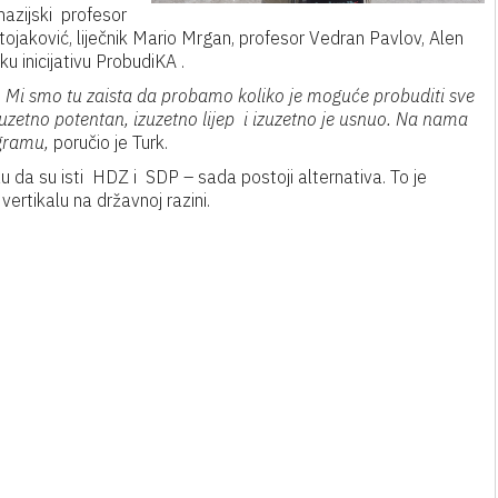
nazijski profesor
Stojaković, liječnik Mario Mrgan, profesor Vedran Pavlov, Alen
u inicijativu ProbudiKA .
ntar. Mi smo tu zaista da probamo koliko je moguće probuditi sve
uzetno potentan, izuzetno lijep i izuzetno je usnuo. Na nama
gramu,
poručio je Turk.
kažu da su isti HDZ i SDP – sada postoji alternativa. To je
ertikalu na državnoj razini.