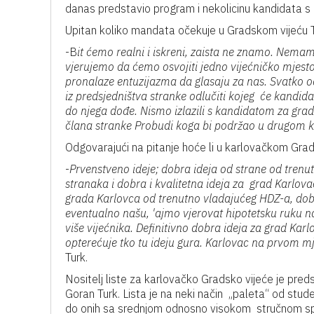
danas predstavio program i nekolicinu kandidata s 
Upitan koliko mandata očekuje u Gradskom vijeću T
-B
it ćemo realni i iskreni, zaista ne znamo. Nemam
vjerujemo da ćemo osvojiti jedno vijećničko mjesto. 
pronalaze entuzijazma da glasaju za nas. Svatko o
iz predsjedništva stranke odlučiti kojeg će kandid
do njega dođe. Nismo izlazili s kandidatom za grad
člana stranke Probudi koga bi podržao u drugom k
Odgovarajući na pitanje hoće li u karlovačkom Grads
-
Prvenstveno ideje; dobra ideja od strane od tren
stranaka i dobra i kvalitetna ideja za grad Karlova
grada Karlovca od trenutno vladajućeg HDZ-a, dobi
eventualno našu, 'ajmo vjerovat hipotetsku ruku naš
više vijećnika. Definitivno dobra ideja za grad Karl
opterećuje tko tu ideju gura. Karlovac na prvom m
Turk.
Nositelj liste za karlovačko Gradsko vijeće je pred
Goran Turk. Lista je na neki način „paleta“ od stude
do onih sa srednjom odnosno visokom stručnom 