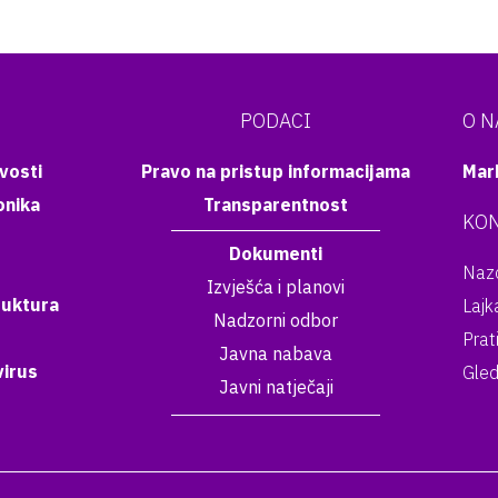
PODACI
O 
vosti
Pravo na pristup informacijama
Mar
onika
Transparentnost
KON
Dokumenti
Nazo
Izvješća i planovi
ruktura
Lajk
Nadzorni odbor
Prat
Javna nabava
irus
Gled
Javni natječaji