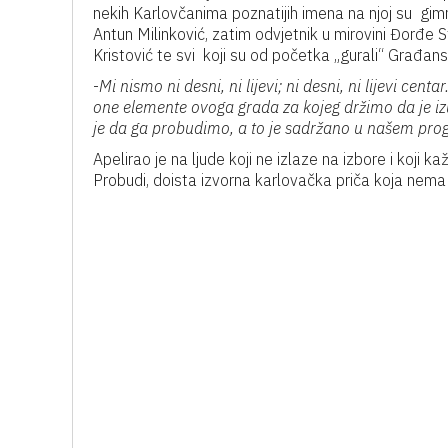
nekih Karlovčanima poznatijih imena na njoj su gim
Antun Milinković, zatim odvjetnik u mirovini Đorđe 
Kristović te svi koji su od početka „gurali“ Građansk
-
Mi nismo ni desni, ni lijevi; ni desni, ni lijevi ce
one elemente ovoga grada za kojeg držimo da je iz
je da ga probudimo, a to je sadržano u našem pro
Apelirao je na ljude koji ne izlaze na izbore i koji 
Probudi, doista izvorna karlovačka priča koja nema v