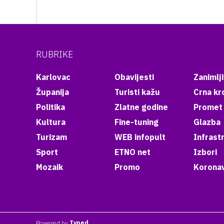
RUBRIKE
Karlovac
Obavijesti
Zanimlji
Županija
Turisti kažu
Crna kr
Politika
Zlatne godine
Promet
Kultura
Fine-tuning
Glazba
Turizam
WEB infopult
Infrast
Sport
ETNO net
Izbori
Mozaik
Promo
Koronav
Powered by
Typed