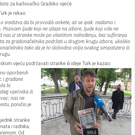
liste za karlovačko Gradsko vijeće.
urk je rekao:
o sredstva da bi provodili ankete, ali se ipak nadamo i
Pozivam ljude koji ne izlaze na izbore, ljude koji više ne
d nas iz stranke može po vlastitom nahođenju, bez sufliranja
ata za gradonačelnika podržati u drugom krugu izbora, ukoliko
onačelnika tako da je to slobodna volja svakog simpatizera ili
rugu.
kom vijeću podržavati stranke ili ideje Turk je kazao:
utno oporbenih
c i građane
la bi
eg vijećnika ili
ovac; nas ne
jestu
, poručio je
sjednik stranke
nata i radnika,
spremom. Od