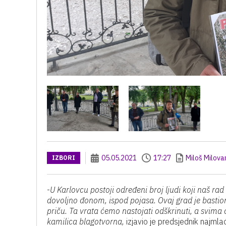
05.05.2021
17:27
Miloš Milova
IZBORI
-
U Karlovcu postoji određeni broj ljudi koji naš ra
dovoljno đonom, ispod pojasa. Ovaj grad je bastio
priču. Ta vrata ćemo nastojati odškrinuti, a svim
kamilica blagotvorna,
izjavio je predsjednik najmla