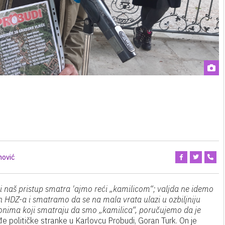
nović
d i naš pristup smatra 'ajmo reći „kamilicom“; valjda ne idemo
n HDZ-a i smatramo da se na mala vrata ulazi u ozbiljniju
a onima koji smatraju da smo „kamilica“, poručujemo da je
đe političke stranke u Karlovcu Probudi, Goran Turk. On je