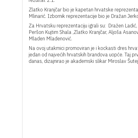
rezultat 2:1.
Zlatko Kranjčar bio je kapetan hrvatske reprezenta
Mlinarić. Izbornik reprezentacije bio je Dražan Jerko
Za Hrvatsku reprezentaciju igrali su: Dražen Ladić,
Peršon Kujtim Shala ,Zlatko Kranjčar, Aljoša Asanovi
Mladen Mladenović.
Na ovoj utakmici promoviran je i kockasti dres hrvat
jedan od najvećih hrvatskih brandova uopće. Taj pr
danas, dizajnirao je akademski slikar Miroslav Šutej