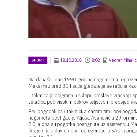
18.10.2018
8:02
Vedran Mihalić
SPORT
Na današnji dan 1990. godine nogometna reprezenta
Maksimiru pred 30 tisuća gledatelja se računa kao
Utakmica je odigrana u sklopu proslave vraćanja s
Jelačića pod visokim pokroviteljstvom predsjednik
Prvi pogodak na utakmici, a samim tim i prvi pogoda
nogometa postigao je Aljoša Asanović u 29-oj minut
2:0, a oba su pogotka postignuta uz asistenciju Mar
drugom je poluvremenu reprezentacija SAD-a pogot