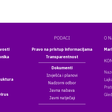
PODACI
O 
vosti
Pravo na pristup informacijama
Mar
onika
Transparentnost
KON
Dokumenti
Nazo
Izvješća i planovi
ruktura
Lajk
Nadzorni odbor
Prat
Javna nabava
irus
Gled
Javni natječaji