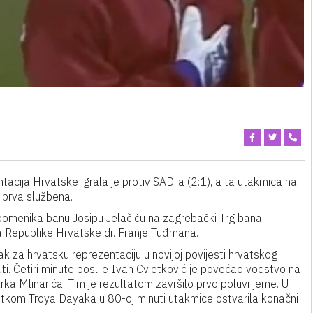
cija Hrvatske igrala je protiv SAD-a (2:1), a ta utakmica na
 prva službena.
pomenika banu Josipu Jelačiću na zagrebački Trg bana
a Republike Hrvatske dr. Franje Tuđmana.
k za hrvatsku reprezentaciju u novijoj povijesti hrvatskog
i. Četiri minute poslije Ivan Cvjetković je povećao vodstvo na
ka Mlinarića. Tim je rezultatom završilo prvo poluvrijeme. U
kom Troya Dayaka u 80-oj minuti utakmice ostvarila konačni