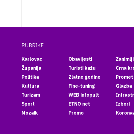
RUBRIKE
Karlovac
Obavijesti
Zanimlji
Županija
Turisti kažu
Crna kr
Politika
Zlatne godine
Promet
Kultura
Fine-tuning
Glazba
Turizam
WEB infopult
Infrast
Sport
ETNO net
Izbori
Mozaik
Promo
Koronav