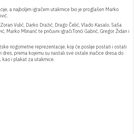
cije, a najboljim igračem utakmice bio je proglašen Marko
vić.
 Zoran Vulić, Darko Dražić, Drago Čelić, Vlado Kasalo, Saša
ć, Marko Mlinarić te pričuvni igrači:Tonći Gabrić, Gregor Židan i
ske nogometne reprezentacije, koji će poslije postati i ostati
vi dres, prema kojemu su nastali sve ostale inačice dresa do
, kao i plakat za utakmice.