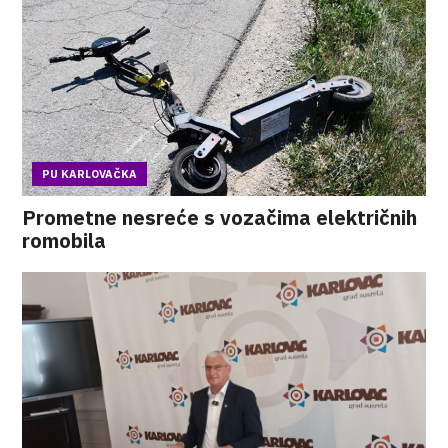
PU KARLOVAČKA
Prometne nesreće s vozačima električnih
romobila