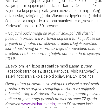
Bliži nam se najljepše vrijeme u godine, a kako bi naš grad
zasjao punim sjajem pobrinula se i karlovačka Turistička
zajednica koja je raspisala javni poziv za izbor najljepšeg
adventskog izloga u gradu. Vlasnici najljepših izloga dobit
će priznanja i nagrade u sklopu manifestacije „Advent u
Karlovcu“ u nedjelju 30. prosinca.
-
Na javni poziv mogu se prijaviti zakupci i/ili vlasnici
poslovnih prostora u Karlovcu koji su u funkciji. Može se
prijaviti originalno i atraktivno uređen izlog ili površina
ispred poslovnog prostora, uz uvjet da navedeno ostane
uređeno i nakon izbora najboljih, odnosno do 6. siječnja
2019.
Za svoj omiljeni izlog građani će moći glasati putem
Facebook stranice TZ grada Karlovca „Visit Karlovac“ u
galeriji fotografija koja će biti objavljena 17. prosinca.
Ovim putem pozivamo sve zakupce i vlasnike poslovnih
prostora da se prijave i sudjeluju u izboru za najljepši
adventski izlog u Karlovcu. Sve detalje o javnom pozivu i
načinu prijave mogu pronaći na web stranici TZ grada
Karlovca
www.visitkarlovac.hr
, te na FB stranici Visit