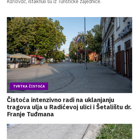
Karlovac
, istaknuli su iz Turističke zajednice.
TVRTKA ČISTOĆA
Čistoća intenzivno radi na uklanjanju
tragova ulja u Radićevoj ulici i Šetalištu dr.
Franje Tuđmana