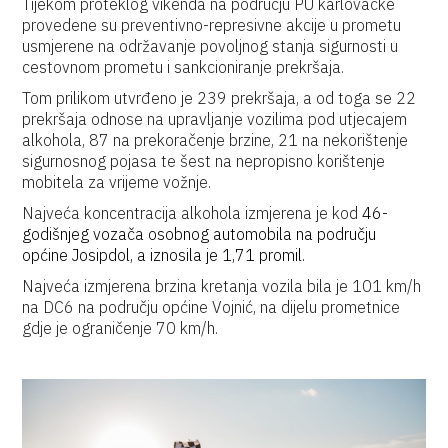
Tijekom proteklog vikenda na području PU karlovačke
provedene su preventivno-represivne akcije u prometu
usmjerene na održavanje povoljnog stanja sigurnosti u
cestovnom prometu i sankcioniranje prekršaja.
Tom prilikom utvrđeno je 239 prekršaja, a od toga se 22
prekršaja odnose na upravljanje vozilima pod utjecajem
alkohola, 87 na prekoračenje brzine, 21 na nekorištenje
sigurnosnog pojasa te šest na nepropisno korištenje
mobitela za vrijeme vožnje.
Najveća koncentracija alkohola izmjerena je kod
46-
godišnjeg vozača osobnog automobila na području
općine Josipdol, a iznosila je 1,71 promil.
Najveća izmjerena brzina kretanja vozila bila je 101 km/h
na DC6 na području općine Vojnić, na dijelu prometnice
gdje je ograničenje 70 km/h.