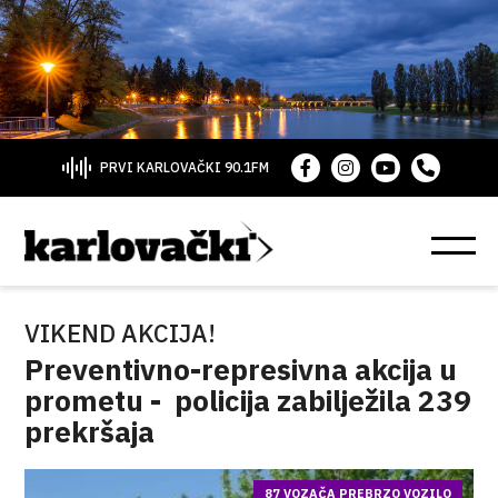
PRVI KARLOVAČKI 90.1FM
VIKEND AKCIJA!
Preventivno-represivna akcija u
prometu - policija zabilježila 239
prekršaja
87 VOZAČA PREBRZO VOZILO