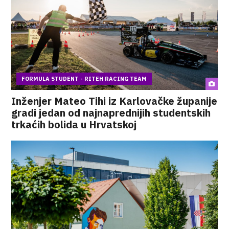
FORMULA STUDENT - RITEH RACING TEAM
Inženjer Mateo Tihi iz Karlovačke županije
gradi jedan od najnaprednijih studentskih
trkaćih bolida u Hrvatskoj