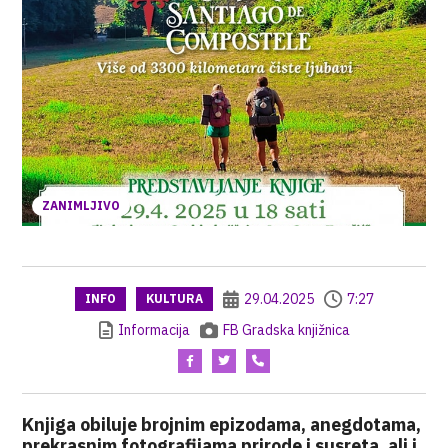
ZANIMLJIVO
29.04.2025
7:27
INFO
KULTURA
Informacija
FB Gradska knjižnica
Knjiga obiluje brojnim epizodama, anegdotama,
prekrasnim fotografijama prirode i susreta, ali i