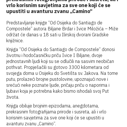
vrlo korisnim savjetima za sve one koji će se
upustiti u avanturu zvanu „Camino“
Predstavljanje knjige “Od Osijeka do Santiago de
Compostele” autora Biljane Brdar i Ivice Miložića – Miže
održat će danas u 18 sati u Ilirskoj dvorani Gradske
knjižnice.
Knjiga “Od Osijeka do Santiago de Compostele” donosi
životnu i hodočasničku priču Ivice I Biljane, dvoje
jednostavnih ljudi koji su se odlučili na sasvim neobičan
pothvat. Propješačili su gotovo 3300 kilometara od
svojega doma u Osijeku do Svetišta sv. Jakova. Na tome
putu, prolazeći brojne pustolovine, upoznajući nove i
srećući neke poznate ljude, pričaju priču o naporima i
ljubavi koja je potrebna kako bismo ishodali svoj Put
života.
Knjiga obiluje brojnim epizodama, anegdotama,
prekrasnim fotografijama prirode i susreta, ali i vrlo
korisnim savjetima za sve one koji će se upustiti u
avanturu zvanu „Camino“.