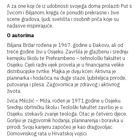
A za one koji će iz udobnosti svojega doma prolaziti Put s
Ivicom i Biljanom, knjiga će ponuditi prekrasne i žive
scene gradova, ljudi, svetišta i osobnih priča koje su
nadasve inspirirajuće.
O autorima
Biljana Brdar rođena je 1967. godine u Đakovu, ali od
treće godine živi u Osijeku. Završila je glazbenu i srednju
kemijsku školu te Prehrambeno – tehnološki fakultet u
Osijeku. Cijeli radni vijek provela je u financijama velike
distribucijske tvrtke. Majka je dviju kćeri. Aktivna je
planinarka i hodačica na duge staze, ljubiteljica prirode,
putovanja i plesa. Zagovornica je zdravog i aktivnog
života.
Ivica Miložić – Miža, rođen je 1971.godine u Osijeku.
Srednju obrtničku školu i Teološki fakultet završio je u
Osijeku, stekavši zvanje teologa. Otac je četvero djece.
Gorljivi je zagovornik hodanja, planinarenja i boravka u
prirodi. Svoju karijeru započeo je kao dragovoljac
Domovinskog rata u Hrvatskoj vojsci.