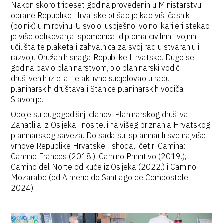
Nakon skoro trideset godina provedenih u Ministarstvu
obrane Republike Hrvatske otišao je kao viši časnik
(bojnik) u mirovinu. U svojoj uspješnoj vojnoj karijeri stekao
je više odlikovanja, spomenica, diploma civilnih i vojnih
učilišta te plaketa i zahvalnica za svoj rad u stvaranju i
razvoju Oružanih snaga Republike Hrvatske. Dugo se
godina bavio planinarstvom, bio planinarski vodič
društvenih izleta, te aktivno sudjelovao u radu
planinarskih društava i Stanice planinarskih vodiča
Slavonije.
Oboje su dugogodišnji članovi Planinarskog društva
Zanatlija iz Osijeka i nositelji najvišeg priznanja Hrvatskog
planinarskog saveza. Do sada su isplaninarili sve najviše
vrhove Republike Hrvatske i ishodali četiri Camina:
Camino Frances (2018.), Camino Primitivo (2019.),
Camino del Norte od kuće iz Osijeka (2022.) i Camino
Mozarabe (od Almerie do Santiago de Compostele,
2024).