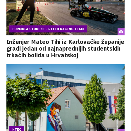
FORMULA STUDENT - RITEH RACING TEAM
Inženjer Mateo Tihi iz Karlovačke županije
gradi jedan od najnaprednijih studentskih
trkaćih bolida u Hrvatskoj
NTEC