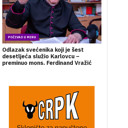
POČIVAO U MIRU
Odlazak svećenika koji je šest
desetljeća služio Karlovcu –
preminuo mons. Ferdinand Vražić