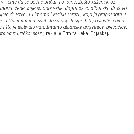
o vrijeme da se počne pričati i o tome. Zašto kažem kroz
 imamo žene, koje su dale veliki doprinos za albansko društvo,
ijelo društvo. Tu imamo i Majku Terezu, koja je prepoznata u
 će u Nacionalnom svetištu svetog Josipa biti postavljen njen
va i što je isplivalo van. Imamo albanske umjetnice, pjevačice,
ate na muzičkoj sceni,
rekla je Ermina Lekaj Prljaskaj.