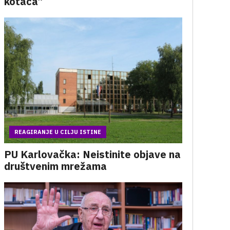
kotača”
REAGIRANJE U CILJU ISTINE
PU Karlovačka: Neistinite objave na
društvenim mrežama