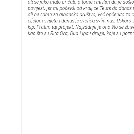
ali se jako malo pričalo o tome i mislim da je došl
povijest, jer mi počevši od kraljice Teute do danas
ali ne samo za albansko društvo, već općenito za c
cijelom svijetu i danas je svetica sviju nas. Uskoro
kip. Pratim taj projekt. Najzadnje je ono što se zbi
kao što su Rita Ora, Dua Lipa i druge, koje su pozn