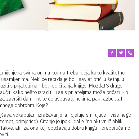
namijenjena svima onima kojima treba ideja kako kvalitetno
usamljenima. Neki će reći da je bolji savjet otići u šetnju u
ružiti s prijateljima - bolji od čitanja knjige. Možda! S druge
aučiti kako nešto izraditi ili se s prijateljima može pričati - o
n za završiti dan – neke će uspavati, nekima pak razbuktati
 mnoge dobrobiti. Koje?
šava vokabular i izražavanje, a i djeluje smirujuće - više nego
rnet, primjerice). Čitanje je ipak i dalje ''najaktivniji'' oblik
 takve, ali i za one koji obožavaju dobru knjigu - preporučamo
viti.