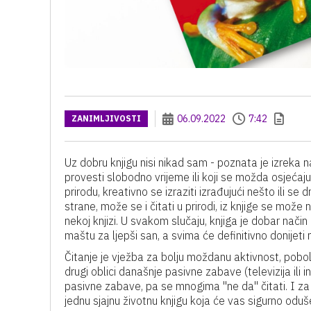
06.09.2022
7:42
ZANIMLJIVOSTI
Uz dobru knjigu nisi nikad sam - poznata je izreka 
provesti slobodno vrijeme ili koji se možda osjećaju 
prirodu, kreativno se izraziti izrađujući nešto ili se d
strane, može se i čitati u prirodi, iz knjige se može n
nekoj knjizi. U svakom slučaju, knjiga je dobar nači
maštu za ljepši san, a svima će definitivno donijeti
Čitanje je vježba za bolju moždanu aktivnost, pobolj
drugi oblici današnje pasivne zabave (televizija ili inte
pasivne zabave, pa se mnogima ''ne da'' čitati. I za
jednu sjajnu životnu knjigu koja će vas sigurno oduše