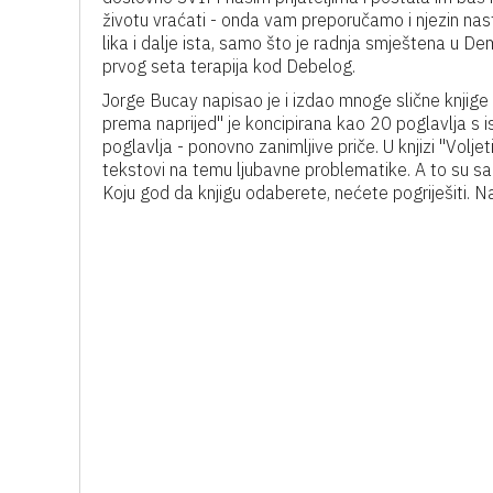
životu vraćati - onda vam preporučamo i njezin nas
lika i dalje ista, samo što je radnja smještena u D
prvog seta terapija kod Debelog.
Jorge Bucay napisao je i izdao mnoge slične knjige v
prema naprijed'' je koncipirana kao 20 poglavlja s ist
poglavlja - ponovno zanimljive priče. U knjizi ''Volje
tekstovi na temu ljubavne problematike. A to su s
Koju god da knjigu odaberete, nećete pogriješiti. 