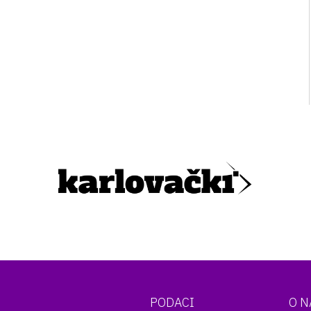
PODACI
O 