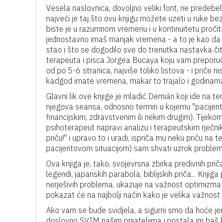
Vesela naslovnica, dovoljno veliki font, ne predebela,
najveći je taj što ovu knjigu možete uzeti u ruke be
biste je u razumnom vremenu i u kontinuitetu pročita
jednostavno imaš manjak vremena - a to je kao da fil
stao i što se dogodilo sve do trenutka nastavka čitan
terapeuta i pisca Jorgea Bucaya koju vam preporuč
od po 5-6 stranica, najviše toliko listova - i pri
kadgod imate vremena, makar to trajalo i godinam
Glavni lik ove knjige je mladić Demián koji ide na te
njegova seansa, odnosno termin u kojemu ''pacijent
financijskim, zdravstvenim ili nekim drugim). Tije
psihoterapeut napravi analizu i terapeutskim rječnik
priču!'' i upravo to i uradi, ispriča mu neku priču na t
pacijentovom situacijom) sam shvati uzrok problem
Ova knjiga je, tako, svojevrsna zbirka predivnih prič
legendi, japanskih parabola, biblijskih priča... Knjig
nerješivih problema, ukazuje na važnost optimizma i 
pokazat će na najbolji način kako je velika važnost
Ako vam se bude svidjela, a sigurni smo da hoće jer 
doslovno SVIM našim prijateljima i postala im baš kao