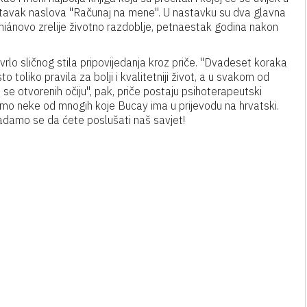
tavak naslova ''Računaj na mene''. U nastavku su dva glavna
emiánovo zrelije životno razdoblje, petnaestak godina nakon
rlo sličnog stila pripovijedanja kroz priče. ''Dvadeset koraka
o toliko pravila za bolji i kvalitetniji život, a u svakom od
ti se otvorenih očiju'', pak, priče postaju psihoterapeutski
amo neke od mnogih koje Bucay ima u prijevodu na hrvatski.
Nadamo se da ćete poslušati naš savjet!