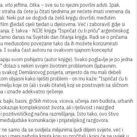
 vrlo jeftina, čitka – sve su to njezini površni aduti. Ipak,
z straha da ćete ju čitati tjednima jer nećete imati vremena da
li. Neki put se dogodi da želiš knjigu dovršiti, međutim
m gledaš cijeli tjedan u dijelovima. Već i zaboraviš gdje si
ja. E takva - NIJE knjiga ''Ispričat ću ti priču'' argentinskog
amo danas na Svjetski dan čitanja knjiga. Radi se o pričama
če nisu međusobno povezane tako da ih možete konzumirati
a. I svaka čast autoru na ovakvom sjajnom konceptu!
rapiju svom psihijatru (autor knjige). Svako poglavlje je po jedna
'' dolazi s nekim svojim životnim problemom (ljubavnim,
kom svakog Demiánovog posjeta, umjesto da mu mali debeli
om objasni kako riješiti problem - on mu kaže: ''Ispričat ću ti
emelju koje on (ali i svaki čitatelj koji se poistovjeti sa sličnom
a i iznađe adekvatno rješenje.
a: bajki, basni, grčkih mitova, viceva, učenja zen-budista, urbanih
a pokazuje kompleksnost života, ali i rješivost i naizgled
pozitivističkog načina razmišljanja. Isto tako, ovo štivo
 međuljudske komunikacije i prijateljskog razgovora.
ne samo da se svidjela milijunima ljudi diljem svijete, već i
 i meni najbolja knjiga koju su pročitali i kojoj će se uvijek u