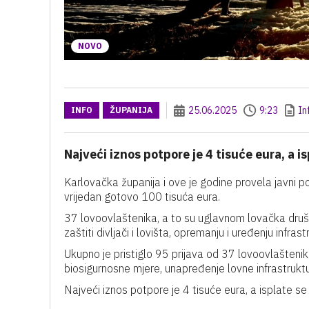
NOVO
25.06.2025
9:23
In
INFO
ŽUPANIJA
Najveći iznos potpore je 4 tisuće eura, a i
Karlovačka županija i ove je godine provela javni p
vrijedan gotovo 100 tisuća eura.
37 lovoovlaštenika, a to su uglavnom lovačka društ
zaštiti divljači i lovišta, opremanju i uređenju infras
Ukupno je pristiglo 95 prijava od 37 lovoovlaštenika,
biosigurnosne mjere, unapređenje lovne infrastrukt
Najveći iznos potpore je 4 tisuće eura, a isplate se