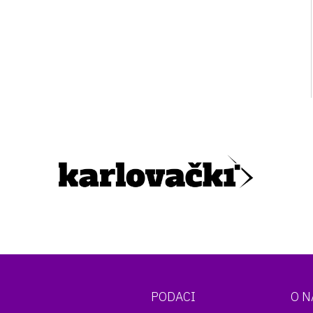
PODACI
O 