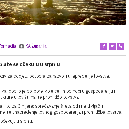
formacija
KA Županija
splate se očekuju u srpnju
oziv za dodjelu potpora za razvoj i unapređenje lovstva,
va, dobilo je potpore, koje će im pomoći u gospodarenju i
trukture u lovištima, te promidžbi lovstva.
 i to za 3 mjere: sprečavanje šteta od i na divljači i
ure, te unapređenje lovnog gospodarenja i promidžba lovstva.
 očekuju u srpnju.