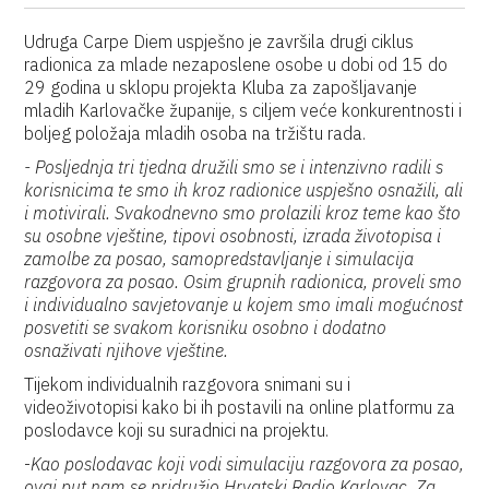
Udruga Carpe Diem uspješno je završila drugi ciklus
radionica za mlade nezaposlene osobe u dobi od 15 do
29 godina u sklopu projekta Kluba za zapošljavanje
mladih Karlovačke županije, s ciljem veće konkurentnosti i
boljeg položaja mladih osoba na tržištu rada.
- Posljednja tri tjedna družili smo se i intenzivno radili s
korisnicima te smo ih kroz radionice uspješno osnažili, ali
i motivirali. Svakodnevno smo prolazili kroz teme kao što
su osobne vještine, tipovi osobnosti, izrada životopisa i
zamolbe za posao, samopredstavljanje i simulacija
razgovora za posao. Osim grupnih radionica, proveli smo
i individualno savjetovanje u kojem smo imali mogućnost
posvetiti se svakom korisniku osobno i dodatno
osnaživati njihove vještine.
Tijekom individualnih razgovora snimani su i
videoživotopisi kako bi ih postavili na online platformu za
poslodavce koji su suradnici na projektu.
-
Kao poslodavac koji vodi simulaciju razgovora za posao,
ovaj put nam se pridružio Hrvatski Radio Karlovac. Za