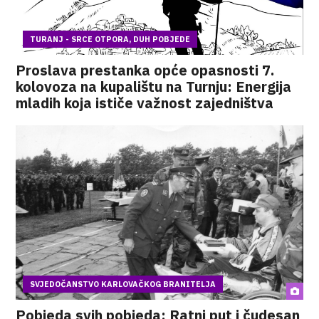
TURANJ - SRCE OTPORA, DUH POBJEDE
Proslava prestanka opće opasnosti 7.
kolovoza na kupalištu na Turnju: Energija
mladih koja ističe važnost zajedništva
SVJEDOČANSTVO KARLOVAČKOG BRANITELJA
Pobjeda svih pobjeda: Ratni put i čudesan