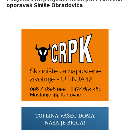
oporavak Siniše Obradovića