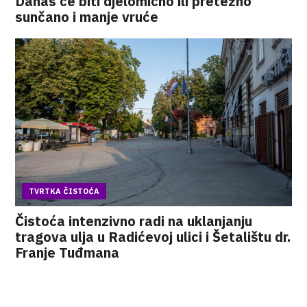
Danas će biti djelomično ili pretežno
sunčano i manje vruće
TVRTKA ČISTOĆA
Čistoća intenzivno radi na uklanjanju
tragova ulja u Radićevoj ulici i Šetalištu dr.
Franje Tuđmana