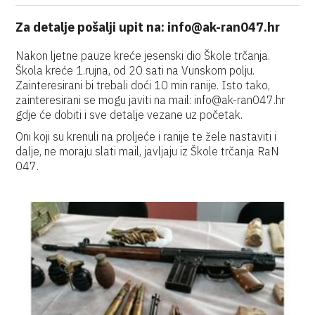
Za detalje pošalji upit na: info@ak-ran047.hr
Nakon ljetne pauze kreće jesenski dio Škole trčanja.
Škola kreće 1.rujna, od 20 sati na Vunskom polju.
Zainteresirani bi trebali doći 10 min ranije. Isto tako,
zainteresirani se mogu javiti na mail: info@ak-ran047.hr
gdje će dobiti i sve detalje vezane uz početak.
Oni koji su krenuli na proljeće i ranije te žele nastaviti i
dalje, ne moraju slati mail, javljaju iz Škole trčanja RaN
047.