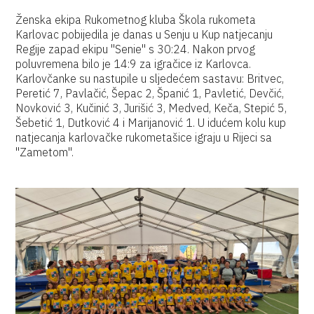
Ženska ekipa Rukometnog kluba Škola rukometa
Karlovac pobijedila je danas u Senju u Kup natjecanju
Regije zapad ekipu "Senie" s 30:24. Nakon prvog
poluvremena bilo je 14:9 za igračice iz Karlovca.
Karlovčanke su nastupile u sljedećem sastavu: Britvec,
Peretić 7, Pavlačić, Šepac 2, Španić 1, Pavletić, Devčić,
Novković 3, Kučinić 3, Jurišić 3, Medved, Keča, Stepić 5,
Šebetić 1, Dutković 4 i Marijanović 1. U idućem kolu kup
natjecanja karlovačke rukometašice igraju u Rijeci sa
"Zametom".