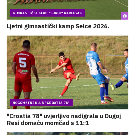
GIMNASTIČKI KLUB "SOKOL" KARLOVAC
Ljetni gimnastički kamp Selce 2026.
NOGOMETNI KLUB "CROATIA 78"
"Croatia 78" uvjerljivo nadigrala u Dugoj
Resi domaću momčad s 11:1