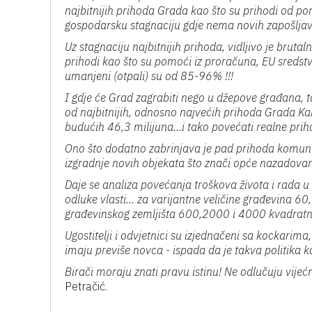
najbitnijih prihoda Grada kao što su prihodi od po
gospodarsku stagnaciju gdje nema novih zapošljava
Uz stagnaciju najbitnijih prihoda, vidljivo je bruta
prihodi kao što su pomoći iz proračuna, EU sredstv
umanjeni (otpali) su od 85-96% !!!
I gdje će Grad zagrabiti nego u džepove građana, 
od najbitnijih, odnosno najvećih prihoda Grada Kar
budućih 46,3 milijuna...i tako povećati realne pr
Ono što dodatno zabrinjava je pad prihoda komun
izgradnje novih objekata što znači opće nazadovan
Daje se analiza povećanja troškova života i rada 
odluke vlasti... za varijantne veličine građevina 6
građevinskog zemljišta 600,2000 i 4000 kvadratnih 
Ugostitelji i odvjetnici su izjednačeni sa kockarim
imaju previše novca - ispada da je takva politika
Birači moraju znati pravu istinu! Ne odlučuju vijećn
Petračić.