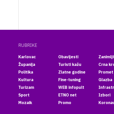
RUBRIKE
Karlovac
Obavijesti
Zanimlji
Županija
Turisti kažu
Crna kr
Politika
Zlatne godine
Promet
Kultura
Fine-tuning
Glazba
Turizam
WEB infopult
Infrast
Sport
ETNO net
Izbori
Mozaik
Promo
Koronav