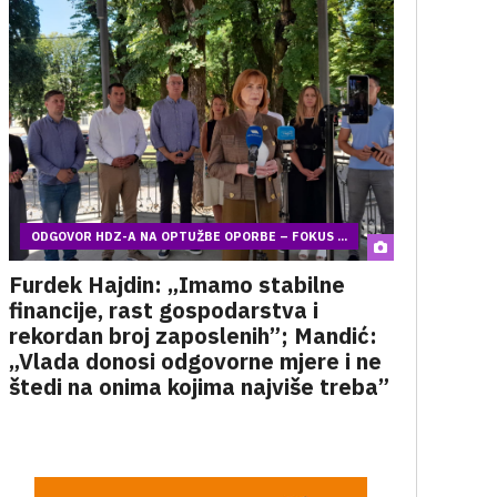
ODGOVOR HDZ-A NA OPTUŽBE OPORBE – FOKUS ...
Furdek Hajdin: „Imamo stabilne
financije, rast gospodarstva i
rekordan broj zaposlenih”; Mandić:
„Vlada donosi odgovorne mjere i ne
štedi na onima kojima najviše treba”