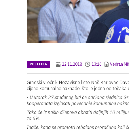
22.11.2018
13:16
Vedran Mih
POLITIKA
Gradski vijećnik Nezavisne liste Naš Karlovac Davo
cijene komunalne naknade, što je jedna od točaka d
-
U utorak 27.studenog biti će održana sjednica Gra
kooperanata izglasati povećanje komunalne naknade
Tako će iz naših džepova obrstiti daljnjih 10 milij
za 6%.
Inače, kada se promotri rebalans proračuna koji će 