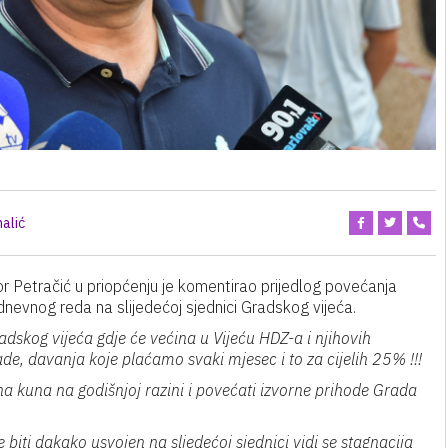
alić
r Petračić u priopćenju je komentirao prijedlog povećanja
nevnog reda na slijedećoj sjednici Gradskog vijeća.
dskog vijeća gdje će većina u Vijeću HDZ-a i njihovih
, davanja koje plaćamo svaki mjesec i to za cijelih 25% !!!
una kuna na godišnjoj razini i povećati izvorne prihode Grada
biti dakako usvojen na sljedećoj sjednici vidi se stagnacija