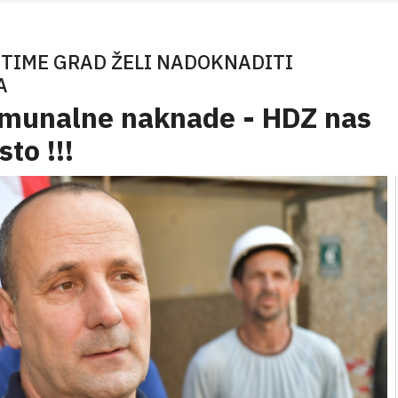
 TIME GRAD ŽELI NADOKNADITI
A
omunalne naknade - HDZ nas
sto !!!