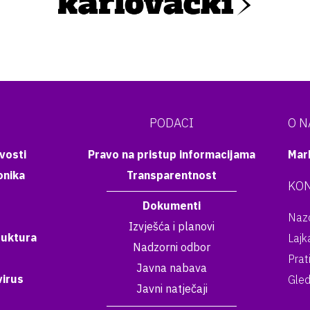
PODACI
O 
vosti
Pravo na pristup informacijama
Mar
onika
Transparentnost
KON
Dokumenti
Nazo
Izvješća i planovi
ruktura
Lajk
Nadzorni odbor
Prat
Javna nabava
irus
Gled
Javni natječaji