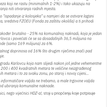
reza koji ne rastu (minimalnih 1-2%) i tako ukazuju na
nja niti otvaranja radnih mjesta.
lno "ispadanje iz kolosjeka" u namjeri da se ostvare lagani
a, sredstva FZOEU (Fonda za zaštitu okoliša) a ti prihodi
također brutalno - 25% na komunalnoj naknadi, koja je jedan
lovca i povećati će se sa dosadašnjih 36,5 milijuna na
ihode (samo 169 milijuna) za 6%.
alnog doprinosa od 16% što drugim riječima znači pad
je.
u gradu Karlovcu koja nam slijedi nakon još jedne vehementne
0, 200 i 400 kvadratnih metara te veličine neizgrađenog
metara i to za svaku zonu, po staroj i novoj cijeni...
a, informatičare valjda ne trebamo, a male trgovine valjda
 kod ubiranja komunalne naknade.
ici, nego vijećnici HDZ-a!,
stoji u priopćenju koje potpisuje