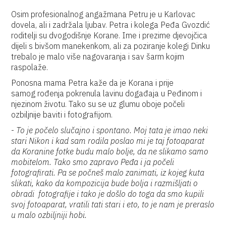
Osim profesionalnog angažmana Petru je u Karlovac
dovela, ali i zadržala ljubav. Petra i kolega Peđa Gvozdić
roditelji su dvogodišnje Korane. Ime i prezime djevojčica
dijeli s bivšom manekenkom, ali za poziranje kolegi Dinku
trebalo je malo više nagovaranja i sav šarm kojim
raspolaže.
Ponosna mama Petra kaže da je Korana i prije
samog rođenja pokrenula lavinu događaja u Peđinom i
njezinom životu. Tako su se uz glumu oboje počeli
ozbiljnije baviti i fotografijom.
-
To je počelo slučajno i spontano. Moj tata je imao neki
stari Nikon i kad sam rodila poslao mi je taj fotoaparat
da Koranine fotke budu malo bolje, da ne slikamo samo
mobitelom. Tako smo zapravo Peđa i ja počeli
fotografirati. Pa se počneš malo zanimati, iz kojeg kuta
slikati, kako da kompozicija bude bolja i razmišljati o
obradi fotografije i tako je došlo do toga da smo kupili
svoj fotoaparat, vratili tati stari i eto, to je nam je preraslo
u malo ozbiljniji hobi.