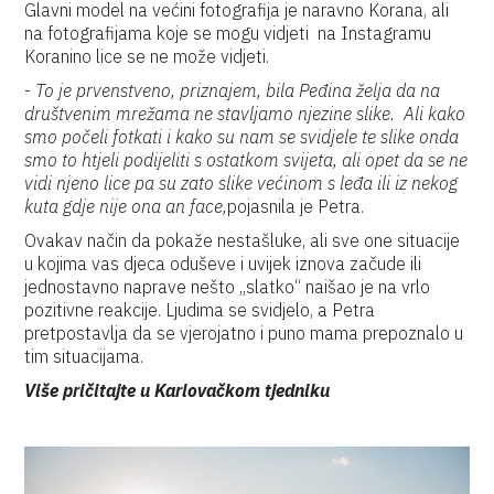
Glavni model na većini fotografija je naravno Korana, ali
na fotografijama koje se mogu vidjeti na Instagramu
Koranino lice se ne može vidjeti.
-
To je prvenstveno, priznajem, bila Peđina želja da na
društvenim mrežama ne stavljamo njezine slike. Ali kako
smo počeli fotkati i kako su nam se svidjele te slike onda
smo to htjeli podijeliti s ostatkom svijeta, ali opet da se ne
vidi njeno lice pa su zato slike većinom s leđa ili iz nekog
kuta gdje nije ona an face,
pojasnila je Petra.
Ovakav način da pokaže nestašluke, ali sve one situacije
u kojima vas djeca oduševe i uvijek iznova začude ili
jednostavno naprave nešto „slatko“ naišao je na vrlo
pozitivne reakcije. Ljudima se svidjelo, a Petra
pretpostavlja da se vjerojatno i puno mama prepoznalo u
tim situacijama.
Više pričitajte u Karlovačkom tjedniku