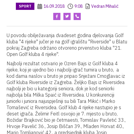
16.09.2018
9:08
Vedran Mihalić
SPORT
U povodu obilježavanja dvadeset godina djelovanja Golf
kluba "4 rijeke" jučer je na golf igralištu "Riverside" u Blatu
pokraj Zagreba održano otvoreno prvenstvo kluba "21.
Open Golf kluba 4 rijeke".
Najbolji rezultat ostvario je Ozren Bajs iz Golf kluba 4
rijeke, koji je ujedno bio i najbolji igrač turnira u bruto, a
kod dama naslov u bruto je pripao Snježani Crnoglavac iz
Golf kluba Riverside iz Zagreba. Željko Bajs iz Riversidea
najbolji je bio u kategoriji seniora, dok je kod seniorki
najbolja bila Milka Spaić iz Riversidea. U konkurenciji
juniorki i juniora najuspješniji su bili Tara Mikić i Marko
Tomašević iz Riversidea. Golf klub 4 rijeke nastupio je s
deset igrača. Želimir Feitl osvojio je 7. mjesto u bruto,
Božidar Brajković bio je četrnaesti, Tomislav Pavletić 33.,
Hrvoje Pavelić 36., Josip Biščan 39., Mladen Horvat 40.,
Mario Tomljanović 42., a predsjednik kluba Josip