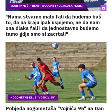
IGOR PAMIĆ, TRENER NOGOMETNOG KLUBA "KAR...
"Nama stvarno malo fali da budemo baš
to, da na kraju ipak uspijemo, ne da nam
ona dlaka fali i da jednostavno budemo
tamo gdje smo si zacrtali"
NOGOMETNI KLUB "VOJNIĆ 95"
Pobjeda nogometaša "Vojnića 95" na Dan