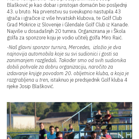
Blašković je kao dobar i pristojan domaćin bio posljednji
43. u bruto. Na prvenstvu su sveukupno nastupila 43
igrača i igračice iz više hrvatskih klubova, te Golf Club
Grad Mokrice iz Slovenije i Glendale Golf Club iz Kanade.
Najviše u dosadašnjih 20 turnira. Organizirana je i Škola
golfa za sponzore koju je vodio učitelj golfa Miro Raić.
-Naš glavni sponzor turnira, Mercedes, izložio je dva
najnovija automobila koje su svi sudionici i gosti sa
zanimanjem razgledali. Također smo od svih sudionika
dobili pohvale za dobru organizaciju, naročito za
izdavanje knjige povodom 20. obljetnice kluba, a koja je
razgrabljena u tren,
istaknuo je predsjednik Golf kluba 4
rijeke Josip Blašković.