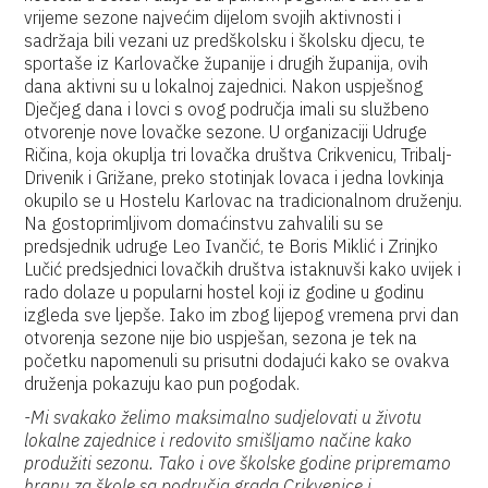
vrijeme sezone najvećim dijelom svojih aktivnosti i
sadržaja bili vezani uz predškolsku i školsku djecu, te
sportaše iz Karlovačke županije i drugih županija, ovih
dana aktivni su u lokalnoj zajednici. Nakon uspješnog
Dječjeg dana i lovci s ovog područja imali su službeno
otvorenje nove lovačke sezone. U organizaciji Udruge
Ričina, koja okuplja tri lovačka društva Crikvenicu, Tribalj-
Drivenik i Grižane, preko stotinjak lovaca i jedna lovkinja
okupilo se u Hostelu Karlovac na tradicionalnom druženju.
Na gostoprimljivom domaćinstvu zahvalili su se
predsjednik udruge Leo Ivančić, te Boris Miklić i Zrinjko
Lučić predsjednici lovačkih društva istaknuvši kako uvijek i
rado dolaze u popularni hostel koji iz godine u godinu
izgleda sve ljepše. Iako im zbog lijepog vremena prvi dan
otvorenja sezone nije bio uspješan, sezona je tek na
početku napomenuli su prisutni dodajući kako se ovakva
druženja pokazuju kao pun pogodak.
-Mi svakako želimo maksimalno sudjelovati u životu
lokalne zajednice i redovito smišljamo načine kako
produžiti sezonu. Tako i ove školske godine pripremamo
hranu za škole sa područja grada Crikvenice i