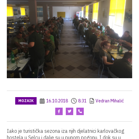
16.10.2018
8:31
Vedran Mihalić
MOZAIK
Iako je turistička sezona iza njih djelatnici karlovačkog
hostela u Selcu i dalje su u punom pogonu. I dok su u