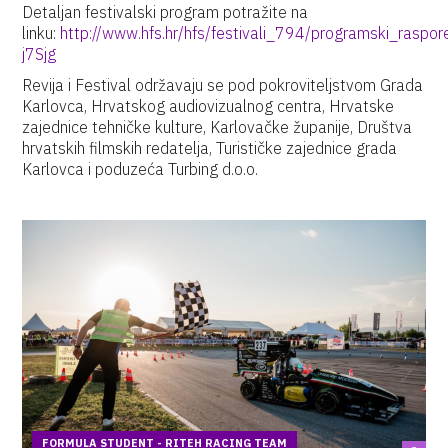
Detaljan festivalski program potražite na
linku:
http://www.hfs.hr/hfs/festivali_794/programski_rasp
j7Sjg
Revija i Festival održavaju se pod pokroviteljstvom Grada
Karlovca, Hrvatskog audiovizualnog centra, Hrvatske
zajednice tehničke kulture, Karlovačke županije, Društva
hrvatskih filmskih redatelja, Turističke zajednice grada
Karlovca i poduzeća Turbing d.o.o.
FORMULA STUDENT - RITEH RACING TEAM