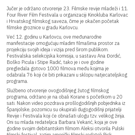
Jučer je održano otvorenje 23. Filmske revije mladeži i 11.
Four River Film Festivala u organizaciji Kinokluba Karlovac
i Hrvatskog filmskog saveza, čime je okačen početak
filmske groznice u gradu Karlovcu.
Već 12. godinu u Karlovcu, ove međunarodne
manifestacije omogućuju mladim filmašima prostor za
projekciju svojih ideja i vizija pred širom publikom.
Festivalska selekcijska komisija, u sastavu Ana Đordić,
Boško Picula i Stipe Radić, tako je i ove godine
pregledala gotovo 1000 filmova među kojima je
odabrala 76 koji će biti prikazani u sklopu natjecateljskog
programa.
Službeno otvorenje ovogodišnjeg žutog filmskog
programa, održano je na obali Korane s početkom u 20
sati. Nakon video pozdrava prošlogodišnjih pobjednika iz
Španjolske, pozornicu su okupirali dugogodišnji prijatelji
Revije i Festivala koji će obnašati ulogu tzv. velikog žirija.
Oni su mlada redateljica Barbara Vekarić, koja je ove
godine svojim debitantskim filmom Aleksi otvorila Pulski
filmski festival, zatim američki filmski redatelj Rick