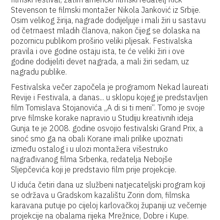
Stevenson te filmski montažer Nikola Janković iz Srbije.
Osim velikog žirija, nagrade dodijeljuje i mali žiri u sastavu
od četrnaest mladih članova, nakon čijeg se dolaska na
pozornicu publikom proširio veliki pljesak. Festivalska
pravila i ove godine ostaju ista, te će veliki žiri i ove
godine dodijeliti devet nagrada, a mali žiri sedam, uz
nagradu publike.
Festivalska večer započela je programom Nekad laureati
Revije i Festivala, a danas... u sklopu kojeg je predstavljen
film Tomislava Stojanovića „A di si ti meni“. Tomo je svoje
prve filmske korake napravio u Studiju kreativnih ideja
Gunja te je 2008. godine osvojio festivalski Grand Prix, a
sinoć smo ga na obali Korane imali prilike upoznati
između ostalog i u ulozi montažera višestruko
nagrađivanog filma Srbenka, redatelja Nebojše
Sljepčevića koji je predstavio film prije projekcije.
U iduća četiri dana uz službeni natjecateljski program koji
se održava u Gradskom kazalištu Zorin dom, filmska
karavana putuje po cijeloj karlovačkoj županiji uz večernje
projekcije na obalama rijeka Mrežnice, Dobre i Kupe.