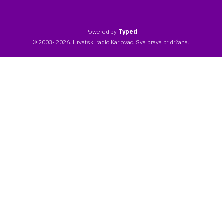
Powered by
Typed
© 2003- 2026. Hrvatski radio Karlovac. Sva prava pridržana.