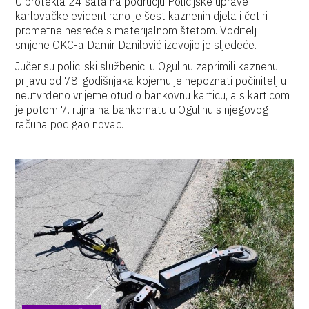
U protekla 24 sata na području Policijske uprave
karlovačke evidentirano je šest kaznenih djela i četiri
prometne nesreće s materijalnom štetom. Voditelj
smjene OKC-a Damir Danilović izdvojio je sljedeće.
Jučer su policijski službenici u Ogulinu zaprimili kaznenu
prijavu od 78-godišnjaka kojemu je nepoznati počinitelj u
neutvrđeno vrijeme otuđio bankovnu karticu, a s karticom
je potom 7. rujna na bankomatu u Ogulinu s njegovog
računa podigao novac.