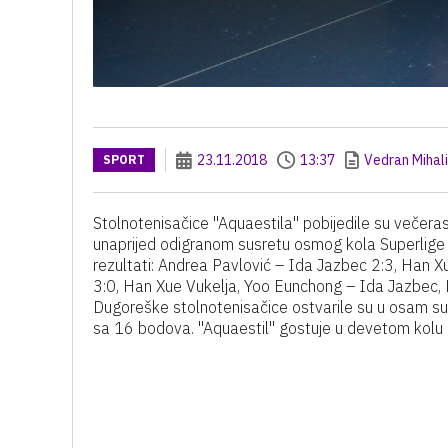
23.11.2018
13:37
Vedran Mihal
SPORT
Stolnotenisačice "Aquaestila" pobijedile su večera
unaprijed odigranom susretu osmog kola Superlige z
rezultati: Andrea Pavlović – Ida Jazbec 2:3, Han 
3:0, Han Xue Vukelja, Yoo Eunchong – Ida Jazbec, K
Dugoreške stolnotenisačice ostvarile su u osam s
sa 16 bodova. "Aquaestil" gostuje u devetom kolu u