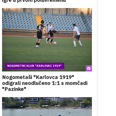
NOGOMETNI KLUB "KARLOVAC 1919"
Nogometaši "Karlovca 1919"
odigrali neodlučeno 1:1 s momčadi
"Pazinke"