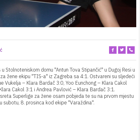
ić
s u Stolnoteniskom domu "Antun Tova Stipančić" u Dugoj Resi u
a žene ekipu "TIS-a" iz Zagreba sa 4:1. Ostvareni su sljedeći
Xue Vukelja – Klara Bardač 3:0, Yoo Eunchong – Klara Cakol
lara Cakol 3:1 i Andrea Pavlović – Klara Bardač 3:1.
usreta Superlige za žene osam pobjeda te su na prvom mjestu
 subotu, 8. prosinca kod ekipe "Varaždina".