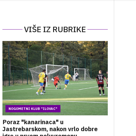
VIŠE IZ RUBRIKE
NOGOMETNI KLUB "ILOVAC"
Poraz "kanarinaca" u
Jastrebarskom, nakon vrlo dobre
igre u prvom poluvremenu