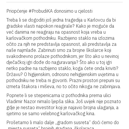
Priopćenje #ProbudiKA donosimo u cjelosti
Treba li se dogoditi još jedna tragedija u Karlovcu da bi
gradske vlasti napokon reagirale? Kako je moguće da
već danima ne reagiraju na opasnost koja vreba u
karlovačkom pothodniku. Razbijeno staklo na izlozima
očito za njih ne predstavlja opasnost, ali predstavlja za
naše najmlađe. Zabrinuti smo za brojne školarce koji
svakodnevno prolaze pothodnikom, jer što ako u nevinoj
dječačkoj igri dođe do naguravanja? Što ako u toj igri
netko padne na razbijeno staklo, koga ćete onda kriviti?
Državu? O higijenskim, odnosno nehigijenskim uvjetima u
pothodniku ne treba ni govoriti. Prazni prostori prepuni su
izmeta štakora i miševa, no to očito nikoga ne zabrinjava.
Popnete li se stepenicama iz pothodnika prema ulici
Vladimir Nazor nimalo ljepša slika. Još uvijek nije poznato
gdje je nestao investitor koji je najavio brojna ulaganja, a
sjetimo se samo velebnog karlovačkog kina.
Prošetamo li malo dalje „gradom susreta“ doći ćemo do
„mjesta susreta“ brojnih građana, školaraca,