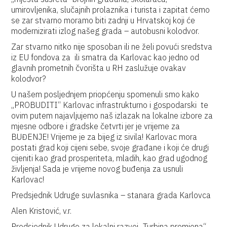
umirovljenika, slučajnih prolaznika i turista i zapitat ćemo
se zar stvarno moramo biti zadnji u Hrvatskoj koji će
modernizirati izlog našeg grada – autobusni kolodvor.
Zar stvarno nitko nije sposoban ili ne želi povući sredstva
iz EU fondova za ili smatra da Karlovac kao jedno od
glavnih prometnih čvorišta u RH zaslužuje ovakav
kolodvor?
U našem posljednjem priopćenju spomenuli smo kako
„PROBUDITI“ Karlovac infrastrukturno i gospodarski te
ovim putem najavljujemo naš izlazak na lokalne izbore za
mjesne odbore i gradske četvrti jer je vrijeme za
BUĐENJE! Vrijeme je za bijeg iz sivila! Karlovac mora
postati grad koji cijeni sebe, svoje građane i koji će drugi
cijeniti kao grad prosperiteta, mladih, kao grad ugodnog
življenja! Sada je vrijeme novog buđenja za usnuli
Karlovac!
Predsjednik Udruge suvlasnika – stanara grada Karlovca
Alen Kristović, v.r.
Predsjednik Udruge za lokalni razvoj „Turbina promjena“