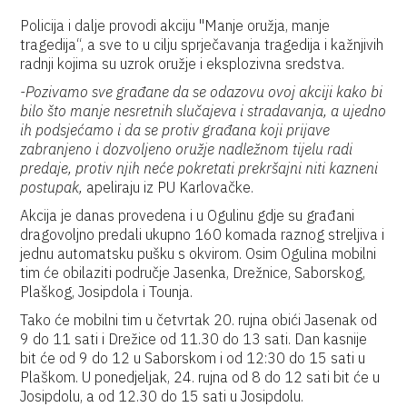
Policija i dalje provodi akciju "Manje oružja, manje
tragedija“, a sve to u cilju sprječavanja tragedija i kažnjivih
radnji kojima su uzrok oružje i eksplozivna sredstva.
-Pozivamo sve građane da se odazovu ovoj akciji kako bi
bilo što manje nesretnih slučajeva i stradavanja, a ujedno
ih podsjećamo i da se protiv građana koji prijave
zabranjeno i dozvoljeno oružje nadležnom tijelu radi
predaje, protiv njih neće pokretati prekršajni niti kazneni
postupak,
apeliraju iz PU Karlovačke.
Akcija je danas provedena i u Ogulinu gdje su građani
dragovoljno predali ukupno 160 komada raznog streljiva i
jednu automatsku pušku s okvirom. Osim Ogulina mobilni
tim će obilaziti područje Jasenka, Drežnice, Saborskog,
Plaškog, Josipdola i Tounja.
Tako će mobilni tim u četvrtak 20. rujna obići Jasenak od
9 do 11 sati i Drežice od 11.30 do 13 sati. Dan kasnije
bit će od 9 do 12 u Saborskom i od 12:30 do 15 sati u
Plaškom. U ponedjeljak, 24. rujna od 8 do 12 sati bit će u
Josipdolu, a od 12.30 do 15 sati u Josipdolu.