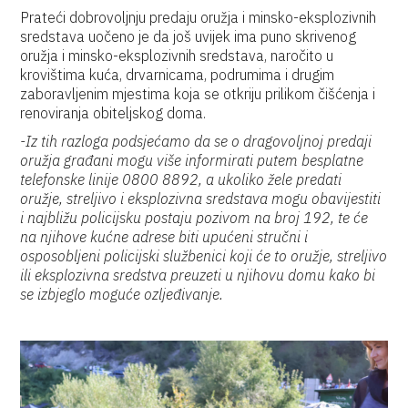
Prateći dobrovoljnju predaju oružja i minsko-eksplozivnih
sredstava uočeno je da još uvijek ima puno skrivenog
oružja i minsko-eksplozivnih sredstava, naročito u
krovištima kuća, drvarnicama, podrumima i drugim
zaboravljenim mjestima koja se otkriju prilikom čišćenja i
renoviranja obiteljskog doma.
-Iz tih razloga podsjećamo da se o dragovoljnoj predaji
oružja građani mogu više informirati putem besplatne
telefonske linije 0800 8892, a ukoliko žele predati
oružje, streljivo i eksplozivna sredstava mogu obavijestiti
i najbližu policijsku postaju pozivom na broj 192, te će
na njihove kućne adrese biti upućeni stručni i
osposobljeni policijski službenici koji će to oružje, streljivo
ili eksplozivna sredstva preuzeti u njihovu domu kako bi
se izbjeglo moguće ozljeđivanje.