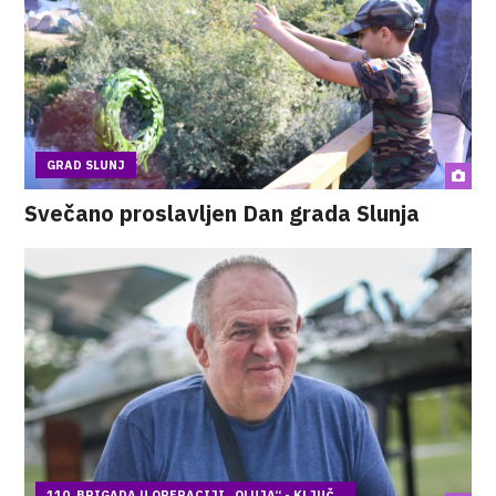
GRAD SLUNJ
Svečano proslavljen Dan grada Slunja
110. BRIGADA U OPERACIJI „OLUJA“ - KLJUČ...