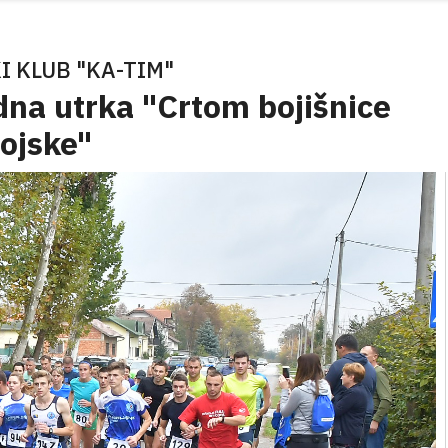
I KLUB "KA-TIM"
na utrka "Crtom bojišnice
ojske"