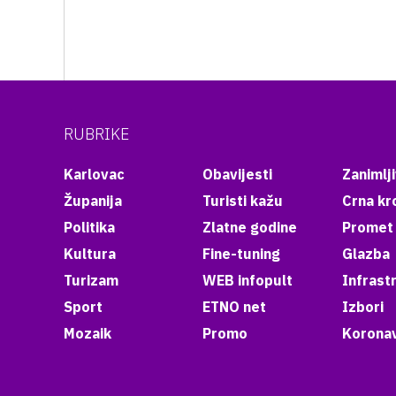
RUBRIKE
Karlovac
Obavijesti
Zanimlji
Županija
Turisti kažu
Crna kr
Politika
Zlatne godine
Promet
Kultura
Fine-tuning
Glazba
Turizam
WEB infopult
Infrast
Sport
ETNO net
Izbori
Mozaik
Promo
Koronav