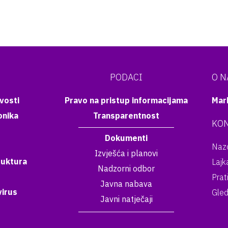
PODACI
O 
vosti
Pravo na pristup informacijama
Mar
onika
Transparentnost
KON
Dokumenti
Nazo
Izvješća i planovi
ruktura
Lajk
Nadzorni odbor
Prat
Javna nabava
irus
Gled
Javni natječaji