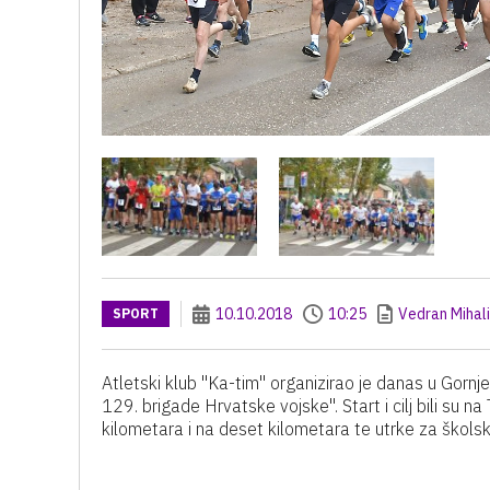
10.10.2018
10:25
Vedran Mihal
SPORT
Atletski klub "Ka-tim" organizirao je danas u Gor
129. brigade Hrvatske vojske". Start i cilj bili su
kilometara i na deset kilometara te utrke za školsk