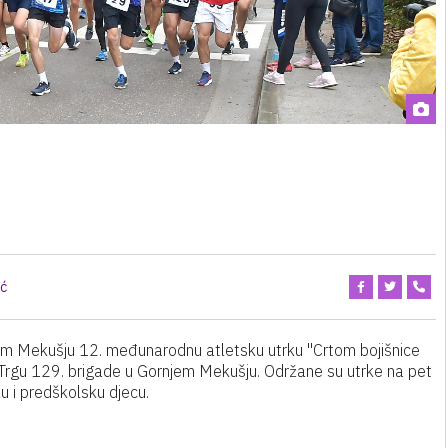
ić
njem Mekušju 12. međunarodnu atletsku utrku "Crtom bojišnice
 na Trgu 129. brigade u Gornjem Mekušju. Održane su utrke na pet
u i predškolsku djecu.