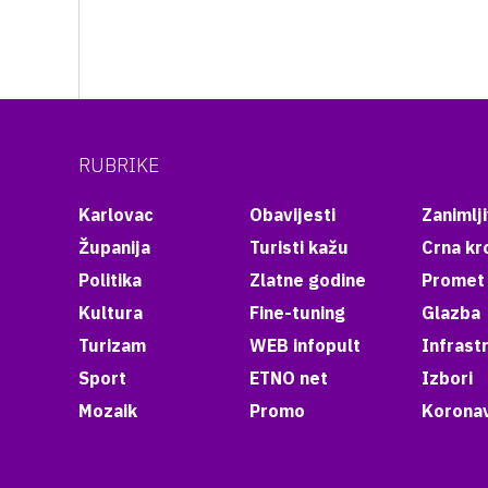
RUBRIKE
Karlovac
Obavijesti
Zanimlji
Županija
Turisti kažu
Crna kr
Politika
Zlatne godine
Promet
Kultura
Fine-tuning
Glazba
Turizam
WEB infopult
Infrast
Sport
ETNO net
Izbori
Mozaik
Promo
Koronav