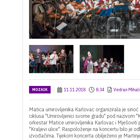
11.11.2018
8:34
Vedran Mihali
MOZAIK
Matica umirovljenika Karlovac organizirala je sinoć
ciklusa "Umirovljenici svome gradu" pod nazivom "Ko
orkestar Matice umirovljenika Karlovac i Mješoviti p
"Kraljevi ulice". Raspoloženje na koncertu bilo je o
izvođačima. Tijekom koncerta obilježeno je Martinj