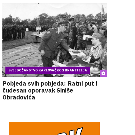
SVJEDOČANSTVO KARLOVAČKOG BRANITELJA
Pobjeda svih pobjeda: Ratni put i
čudesan oporavak Siniše
Obradovića