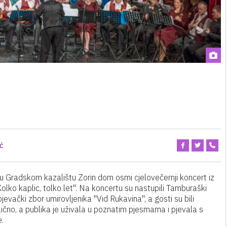
ć
 u Gradskom kazalištu Zorin dom osmi cjelovečernji koncert iz
lko kaplic, tolko let". Na koncertu su nastupili Tamburaški
jevački zbor umirovljenika "Vid Rukavina", a gosti su bili
dlično, a publika je uživala u poznatim pjesmama i pjevala s
e.