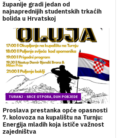
županije gradi jedan od
najnaprednijih studentskih trkaćih
bolida u Hrvatskoj
TURANJ - SRCE OTPORA, DUH POBJEDE
Proslava prestanka opće opasnosti
7. kolovoza na kupalištu na Turnju:
Energija mladih koja ističe važnost
zajedništva