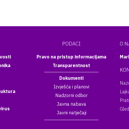
PODACI
O 
vosti
Pravo na pristup informacijama
Mar
onika
Transparentnost
KON
Dokumenti
Nazo
Izvješća i planovi
ruktura
Lajk
Nadzorni odbor
Prat
Javna nabava
irus
Gled
Javni natječaji