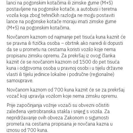
lanci na pogonskim kotačima ili zimske gume (M+S)
postavljene na pogonske kotače, a autobusi i teretna
vozila koja zbog tehničkih razloga ne mogu postaviti
lance na pogonske kotače moraju imati zimske gume
(M+S) na pogonskim kotačima.
Novčanom kaznom od najmanje pet tisuća kuna kaznit će
se pravna ili fizička osoba – obrtnik ako naredi ili dopusti
da se u prometu na cestama koristi vozilo koje nema
propisanu zimsku opremu. Za prekršaj iz ovog članka
kaznit će se novčanom kaznom od 1500 do pet tisuća
kuna i odgovorna osoba u pravnoj osobi i u tijelu državne
vlasti ili tijelu jedinice lokalne i područne (regionalne)
samouprave.
Novčanom kaznom od 700 kuna kaznit će se za prekršaj
vozač koji upravlja vozilom koje nema zimsku opremu.
Prije započinjanja vožnje vozači su obvezni očistiti
zaleđena vjetrobranska stakla i snijeg s vozila. Za
nepridržavanje ovih obveza Zakonom o sigurnosti
prometa na cestama propisana je novčana kazna u
iznosu od 700 kuna.