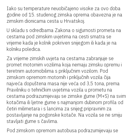
Iako su temperature neuobičajeno visoke za ovo doba
godine od 15. studenog zimska oprema obavezna je na
zimskim dionicama cesta u Hrvatskoj.
U skladu s odredbama Zakona o sigurnosti prometa na
cestama pod zimskim uvjetima na cesti smatra se
vrijeme kada je kolnik pokriven snijegom ili kada je na
kolniku poledica.
Za vrijeme zimskih uvjeta na cestama zabranjuje se
promet motornim vozilima koja nemaju zimsku opremu i
teretnim automobilima s priključnim vozilom. Pod
zimskom opremom motornih i priključnih vozila čija
najveća dopuštena masa nije veća od 3,5 tona, prema
Pravilniku o tehničkim uvjetima vozila u prometu na
cestama podrazumijevaju se zimske gume (M+S) na svim
kotačima ili ljetne gume s najmanjom dubinom profila od
četiri milimetara i s lancima za snijeg pripravnim za
postavljanje na pogonske kotače. Na vozila se ne smiju
stavljati gume s čavlima.
Pod zimskom opremom autobusa podrazumijevaju se