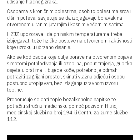
udisanje hladnog zraka.
Osobama s kroničnim bolestima, osobito bolestima srca i
dišnih puteva, savjetuje se da izbjegavaju boravak na
otvorenom u ranim jutarnjim i kasnim večernjim satima.
HZJZ upozorava i da pri niskim temperaturama treba
izbjegavati teže fizičke poslove na otvorenom i aktivnosti
koje uzrokuju ubrzano disanje.
Ako se kod osoba koje dulje borave na otvorenom pojave
simptomi pothlađivanja ili ozeblina, poput trnjenja, gubitka
osjeta u prstima ili blijede kože, potrebno je odmah
potražiti zagrijani prostor, skinuti vlažnu odjeću i osobu
postupno utopljavati, bez izlaganja izravnom izvoru
topline.
Preporučuje se dati tople bezalkoholne napitke te
potražiti stručnu medicinsku pomoć pozivom Hitnoj
medicinskoj službi na broj 194 ili Centru za žurne službe
112.