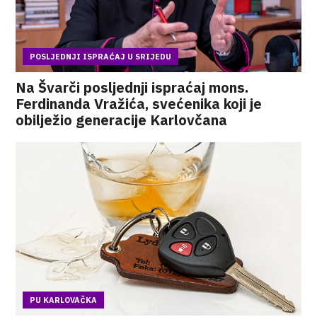
POSLJEDNJI ISPRAĆAJ U SRIJEDU
Na Švarči posljednji ispraćaj mons.
Ferdinanda Vražića, svećenika koji je
obilježio generacije Karlovčana
PU KARLOVAČKA