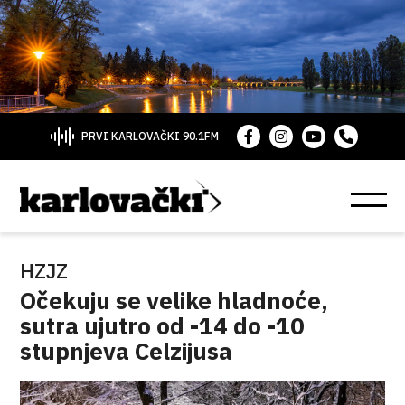
PRVI KARLOVAČKI 90.1FM
HZJZ
Očekuju se velike hladnoće,
sutra ujutro od -14 do -10
stupnjeva Celzijusa