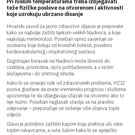
Pri niskim temperaturama treba izbjegavati
teže fizičke poslove na otvorenom i aktivnosti
koje uzrokuju ubrzano disanje
Hrvatski zavod za javno zdravstvo objavio je preporuke
kako se najbolje zaštiti tijekom velikih hladnoća, a koje
najavljuju meteorolozi. Poseban oprez savjetuje se
osobama koje boluju od kroničnih bolesti, posebno
kardiovaskularnog i respiratornog sustava.
Dugotrajan boravak na hladnoći može dovesti do
ozeblina, promrzlina, opće pothlađenosti, a u težim
slučajevima i do smrtnog ishoda.
Kako bi se smanjio rizik od zdravstvenih problema, HZJZ
poziva građane da prate vremensku prognozu i službena
upozorenja te da izbjegavaju izlazak na otvoreno ako to
nije nužno. Poseban naglasak stavlja se na pravilno
odijevanje – preporučuje se nošenje više slojeva tople
odjeće.
Glavu je potrebno zaštititi kapom koja prekriva uši, ruke
toplim rukavicama, a usta šalom kako bi se spriječilo