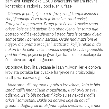
zamijeniti ukupno oko 1.500 kvadratnih metara krovne
konstrukcije, radovi su podijeljeni u faze.
-
Obnova je podijeljena u tri faze, zbog kompleksnosti i
zbog financija. Prva faza je krovište iznad našeg
Franjevačkog muzeja. Druga faza će biti krovište iznad
crkve, koje će biti djelomično obnovljeno, jer tamo nije
potrebo raditi sveobuhvatno i treća faza je ostatak dijela
samostana i pomoćnih zgrada. Ovdje nad muzejom je
najgori dio prema procijeni statičara, koji je rekao bi da
nakon tri do četiri većih nanosa snijega krovište popustilo
pod teretom
, pojasnio je gvardijan kao i da se očekuje da
će radovi potrajati tri godine.
Uz obnovu krovišta vezana je i zanimljivost, jer je obnova
krovišta potakla karlovačke franjevce na proizvodnju
craft piva, nazvanog Fr.Ka.
-
Kako smo ušli zapravo u priču s krovištem, koja je bila
iznad naših financijskih mogućnosti, u toj priči se sve i
odigralo. Želio bih podsjetiti kako su se nekad gradile
crkve i samostani. Dakle od darova koje su davali
građani. Bogatiji su imali financijska sredstva, a vjernici