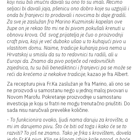
koji nisu bili imućni davali su ono to su imali. Recimo
seljaci bi davali jaja, pšenicu ono dobro koje su uzgojili i
onda bi franjevci to prodavali i novcima bi daje gradili.
Za sve je zaslužan fra Marino Kuzminski kapelan ove
župe on je rekao što mi ne bi pivom pokušali krenuti u
obnovu krova. Od svog prijatelja je čuo o proizvodnji
craft piva, koji je već duboko ušao u to kuhajući pivo u
vlastitom domu. Naime, tradicije kuhanja piva nema u
Hrvatskoj u smislu da su to redovnici tu radili, ali u
Europi da. Znamo da pivo potječe od redovničkih
zajednica, tu su bili benediktinci i franjevci pa se može se
reći da krećemo iz nekakve tradicije
, kazao je fra Albert.
Za recepturu piva Fr.Ka zaslužan je fra Marino, ali ono se
ne proizvodi u samostanu nego u jednoj maloj pivovari u
Novom Marofu. Pokretanje proizvodnje u samostanu
investicija je koju si fratri ne mogu trenutačno priuštiti. Do
sada nisu naručivali prevelike količine.
-
To funkcionira ovako, ljudi nama daruju za krovište, a
mi im darujemo pivu. Što će biti od toga i kako će se to
razviti? To još ne znamo. Tako je frka s krovištem, dovela
je do Fr.KA piva. Klin se klinom izbija kaže narod, a hoće