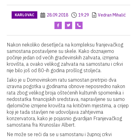
28.09.2018
19:29
Vedran Mihalić
KARLOVAC
Nakon nekoliko desetljeća na kompleksu franjevačkog
samostana postavljene su skele. Kako doznajemo
počinje jedan od većih građevinskih zahvata, izmjena
krovišta, a ovako velikog zahvata na samostanu i crkvi
nije bilo još od 80-ih godina prošlog stoljeća.
Iako je u Domovinskom ratu samostan pretrpio dva
izravna pogotka u godinama obnove neposredno nakon
rata zbog velikog broja oštećenih kulturnih spomenika i
nedostatka financijskih sredstava, napravljene su samo
djelomične izmjene krovišta na kritičnim mjestima, a crijep
koji je tada stavljen ne udovoljava zahtjevima
konzervatora, kako je pojasnio gvardijan Franjevačkog
samostana fra Krunoslav Albert.
Ne može se reći da se u samostanu i župnoj crkvi