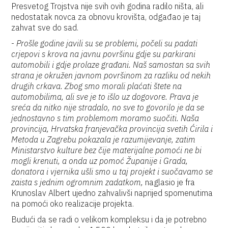
Presvetog Trojstva nije svih ovih godina radilo ništa, ali
nedostatak novca za obnovu krovišta, odgađao je taj
zahvat sve do sad.
-
Prošle godine javili su se problemi, počeli su padati
crjepovi s krova na javnu površinu gdje su parkirani
automobili i gdje prolaze građani. Naš samostan sa svih
strana je okružen javnom površinom za razliku od nekih
drugih crkava. Zbog smo morali plaćati štete na
automobilima, ali sve je to išlo uz dogovore. Prava je
sreća da nitko nije stradalo, no sve to govorilo je da se
jednostavno s tim problemom moramo suočiti. Naša
provincija, Hrvatska franjevačka provincija svetih Ćirila i
Metoda u Zagrebu pokazala je razumijevanje, zatim
Ministarstvo kulture bez čije materijalne pomoći ne bi
mogli krenuti, a onda uz pomoć Županije i Grada,
donatora i vjernika ušli smo u taj projekt i suočavamo se
zaista s jednim ogromnim zadatkom,
naglasio je fra
Krunoslav Albert ujedno zahvalivši naprijed spomenutima
na pomoći oko realizacije projekta.
Budući da se radi o velikom kompleksu i da je potrebno