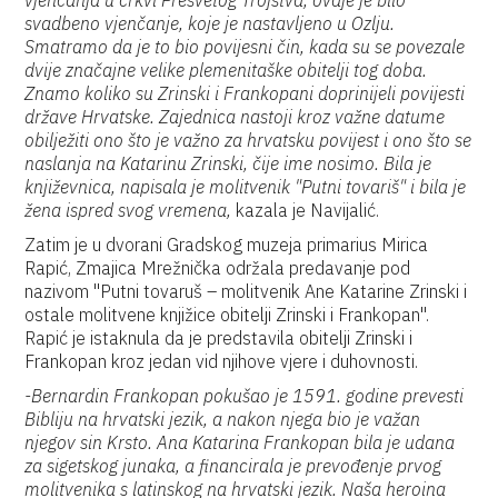
vjenčanja u crkvi Presvetog Trojstva, ovdje je bilo
svadbeno vjenčanje, koje je nastavljeno u Ozlju.
Smatramo da je to bio povijesni čin, kada su se povezale
dvije značajne velike plemenitaške obitelji tog doba.
Znamo koliko su Zrinski i Frankopani doprinijeli povijesti
države Hrvatske. Zajednica nastoji kroz važne datume
obilježiti ono što je važno za hrvatsku povijest i ono što se
naslanja na Katarinu Zrinski, čije ime nosimo. Bila je
književnica, napisala je molitvenik "Putni tovariš" i bila je
žena ispred svog vremena,
kazala je Navijalić.
Zatim je u dvorani Gradskog muzeja primarius Mirica
Rapić, Zmajica Mrežnička održala predavanje pod
nazivom "Putni tovaruš – molitvenik Ane Katarine Zrinski i
ostale molitvene knjižice obitelji Zrinski i Frankopan".
Rapić je istaknula da je predstavila obitelji Zrinski i
Frankopan kroz jedan vid njihove vjere i duhovnosti.
-Bernardin Frankopan pokušao je 1591. godine prevesti
Bibliju na hrvatski jezik, a nakon njega bio je važan
njegov sin Krsto. Ana Katarina Frankopan bila je udana
za sigetskog junaka, a financirala je prevođenje prvog
molitvenika s latinskog na hrvatski jezik. Naša heroina