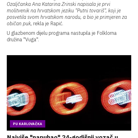
Ozaljčanka Ana Katarina Zrinski napisala je prvi
molitvenik na hrvatskom jeziku "Putni tovariš", koji je
posvetila svom hrvatskom narodu, a bio je primjeren za
običan puk,
rekla je Rapić.
U glazbenom dijelu programa nastupila je Folklorna
družina "Vuga".
PU KARLOVAČKA
Najviše "napuhao" 24-godišnji vozač u