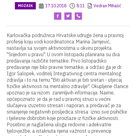
17.10.2018
8:11
Vedran Mihalić
MOZAIK
Karlovačka podružnica Hrvatske udruge žena u pravnoj
profesiji koju vodi koordinatorica Marina Jarnjević,
nastavlja sa svojim aktivnostima u okviru projekta
"Srijedom u pravu". U ovom listopadu planirana su dva
predavanja različite tematike. Prvo listopadsko
predavanje nije bilo pravne tematike, a održao ga je dr.
Igor Salopek, voditelj Integrativnog centra mentalnog
zdravlja i to na temu "Biti aktivan je biti sretan - utjecaj
fizičke aktivnosti na mentalno zdravlje". Okupljene članice
upoznao je sa nizom zanimljivih informacija. Naime,
općepoznato je da je rad u pravnoj struci u većini
slučajeva izuzetno stresan i naporan, a predavač je za
smanjenje negativnih posljedica stresa iznio sve psihičke
i tjelesne dobrobiti koje proizlaze iz fizičke aktivnosti.
Posebno je naglašena uloga redovne i adekvatne
tjelovježbe, a istaknuta njena važnost u prevenciji