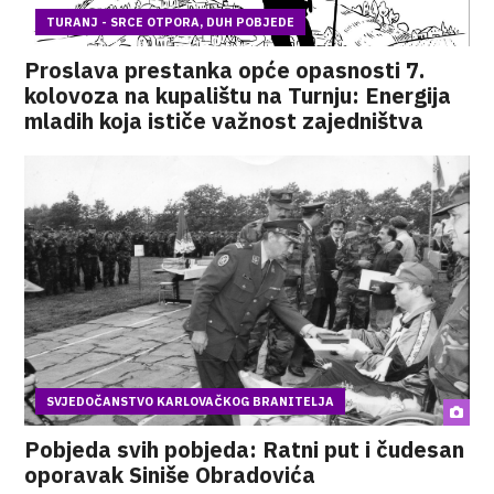
TURANJ - SRCE OTPORA, DUH POBJEDE
Proslava prestanka opće opasnosti 7.
kolovoza na kupalištu na Turnju: Energija
mladih koja ističe važnost zajedništva
SVJEDOČANSTVO KARLOVAČKOG BRANITELJA
Pobjeda svih pobjeda: Ratni put i čudesan
oporavak Siniše Obradovića