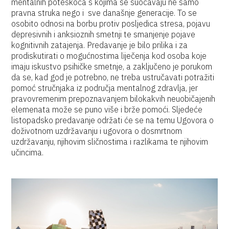
mentalnih poteškoća s kojima se suočavaju ne samo
pravna struka nego i sve današnje generacije. To se
osobito odnosi na borbu protiv posljedica stresa, pojavu
depresivnih i anksioznih smetnji te smanjenje pojave
kognitivnih zatajenja. Predavanje je bilo prilika i za
prodiskutirati o mogućnostima liječenja kod osoba koje
imaju iskustvo psihičke smetnje, a zaključeno je porukom
da se, kad god je potrebno, ne treba ustručavati potražiti
pomoć stručnjaka iz područja mentalnog zdravlja, jer
pravovremenim prepoznavanjem bilokakvih neuobičajenih
elemenata može se puno više i brže pomoći. Sljedeće
listopadsko predavanje održati će se na temu Ugovora o
doživotnom uzdržavanju i ugovora o dosmrtnom
uzdržavanju, njihovim sličnostima i razlikama te njihovim
učincima.