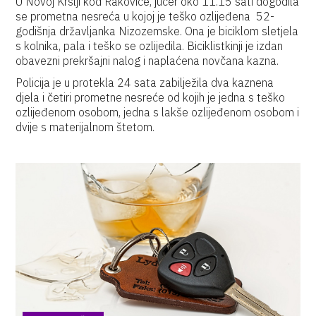
U Novoj Kršlji kod Rakovice, jučer oko 11.15 sati dogodila
se prometna nesreća u kojoj je teško ozlijeđena 52-
godišnja državljanka Nizozemske. Ona je biciklom sletjela
s kolnika, pala i teško se ozlijedila. Biciklistkinji je izdan
obavezni prekršajni nalog i naplaćena novčana kazna.
Policija je u protekla 24 sata zabilježila dva kaznena
djela i četiri prometne nesreće od kojih je jedna s teško
ozlijeđenom osobom, jedna s lakše ozlijeđenom osobom i
dvije s materijalnom štetom.