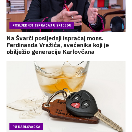
POSLJEDNJI ISPRAĆAJ U SRIJEDU
Na Švarči posljednji ispraćaj mons.
Ferdinanda Vražića, svećenika koji je
obilježio generacije Karlovčana
PU KARLOVAČKA