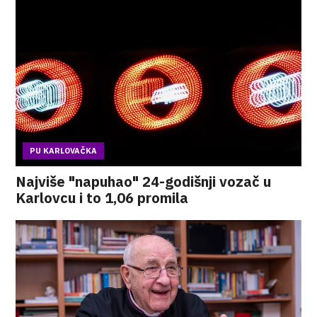
PU KARLOVAČKA
Najviše "napuhao" 24-godišnji vozač u
Karlovcu i to 1,06 promila