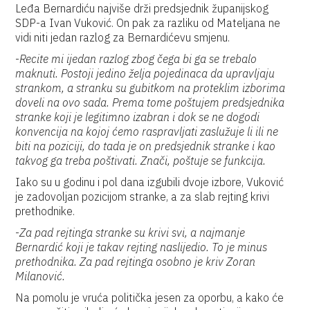
Leđa Bernardiću najviše drži predsjednik županijskog
SDP-a Ivan Vuković. On pak za razliku od Mateljana ne
vidi niti jedan razlog za Bernardićevu smjenu.
-
Recite mi ijedan razlog zbog čega bi ga se trebalo
maknuti. Postoji jedino želja pojedinaca da upravljaju
strankom, a stranku su gubitkom na proteklim izborima
doveli na ovo sada. Prema tome poštujem predsjednika
stranke koji je legitimno izabran i dok se ne dogodi
konvencija na kojoj ćemo raspravljati zaslužuje li ili ne
biti na poziciji, do tada je on predsjednik stranke i kao
takvog ga treba poštivati. Znači, poštuje se funkcija.
Iako su u godinu i pol dana izgubili dvoje izbore, Vuković
je zadovoljan pozicijom stranke, a za slab rejting krivi
prethodnike.
-
Za pad rejtinga stranke su krivi svi, a najmanje
Bernardić koji je takav rejting naslijedio. To je minus
prethodnika. Za pad rejtinga osobno je kriv Zoran
Milanović.
Na pomolu je vruća politička jesen za oporbu, a kako će