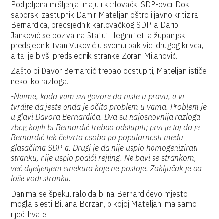
Podijeljena mišljenja imaju i karlovački SDP-ovci. Dok
saborski zastupnik Damir Mateljan oštro i javno kritizira
Bernardića, predsjednik karlovačkog SDP-a Dario
Janković se poziva na Statut i legimitet, a županijski
predsjednik Ivan Vuković u svemu pak vidi drugog krivca,
a taj je bivši predsjednik stranke Zoran Milanović.
Zašto bi Davor Bernardić trebao odstupiti, Mateljan ističe
nekoliko razloga.
-Naime, kada vam svi govore da niste u pravu, a vi
tvrdite da jeste onda je očito problem u vama. Problem je
u glavi Davora Bernardića. Dva su najosnovnija razloga
zbog kojih bi Bernardić trebao odstupiti; prvi je taj da je
Bernardić tek četvrta osoba po popularnosti među
glasačima SDP-a. Drugi je da nije uspio homogenizirati
stranku, nije uspio podići rejting. Ne bavi se strankom,
već dijeljenjem sinekura koje ne postoje. Zaključak je da
loše vodi stranku.
Danima se špekuliralo da bi na Bernardićevo mjesto
mogla sjesti Biljana Borzan, o kojoj Mateljan ima samo
riječi hvale.