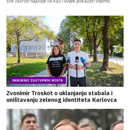
sve završiti najbolje će kao i uvijek pokazati vrijeme.
SABORSKI ZASTUPNIK MOSTA
Zvonimir Troskot o uklanjanju stabala i
uništavanju zelenog identiteta Karlovca