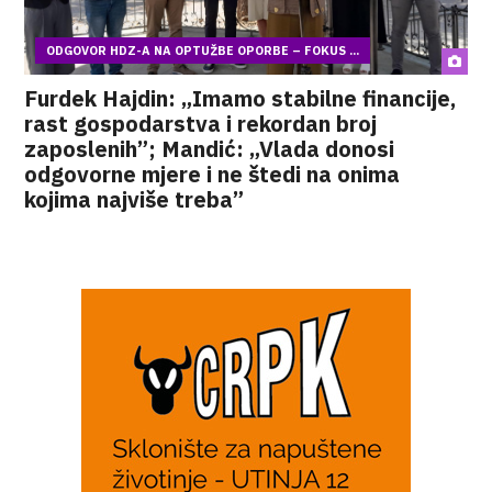
ODGOVOR HDZ-A NA OPTUŽBE OPORBE – FOKUS ...
Furdek Hajdin: „Imamo stabilne financije,
rast gospodarstva i rekordan broj
zaposlenih”; Mandić: „Vlada donosi
odgovorne mjere i ne štedi na onima
kojima najviše treba”