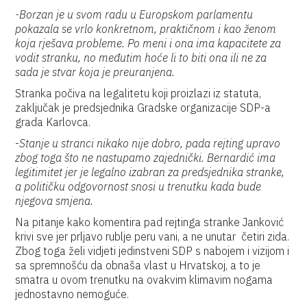
-Borzan je u svom radu u Europskom parlamentu
pokazala se vrlo konkretnom, praktičnom i kao ženom
koja rješava probleme. Po meni i ona ima kapacitete za
vodit stranku, no međutim hoće li to biti ona ili ne za
sada je stvar koja je preuranjena.
Stranka počiva na legalitetu koji proizlazi iz statuta,
zaključak je predsjednika Gradske organizacije SDP-a
grada Karlovca.
-
Stanje u stranci nikako nije dobro, pada rejting upravo
zbog toga što ne nastupamo zajednički. Bernardić ima
legitimitet jer je legalno izabran za predsjednika stranke,
a političku odgovornost snosi u trenutku kada bude
njegova smjena.
Na pitanje kako komentira pad rejtinga stranke Janković
krivi sve jer prljavo rublje peru vani, a ne unutar četiri zida.
Zbog toga želi vidjeti jedinstveni SDP s nabojem i vizijom i
sa spremnošću da obnaša vlast u Hrvatskoj, a to je
smatra u ovom trenutku na ovakvim klimavim nogama
jednostavno nemoguće.