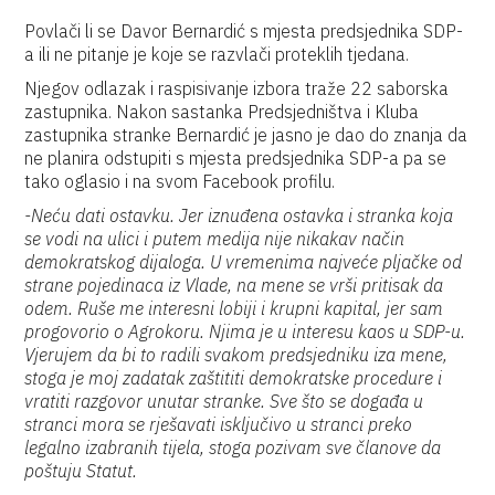
Povlači li se Davor Bernardić s mjesta predsjednika SDP-
a ili ne pitanje je koje se razvlači proteklih tjedana.
Njegov odlazak i raspisivanje izbora traže 22 saborska
zastupnika. Nakon sastanka Predsjedništva i Kluba
zastupnika stranke Bernardić je jasno je dao do znanja da
ne planira odstupiti s mjesta predsjednika SDP-a pa se
tako oglasio i na svom Facebook profilu.
-Neću dati ostavku. Jer iznuđena ostavka i stranka koja
se vodi na ulici i putem medija nije nikakav način
demokratskog dijaloga. U vremenima najveće pljačke od
strane pojedinaca iz Vlade, na mene se vrši pritisak da
odem. Ruše me interesni lobiji i krupni kapital, jer sam
progovorio o Agrokoru. Njima je u interesu kaos u SDP-u.
Vjerujem da bi to radili svakom predsjedniku iza mene,
stoga je moj zadatak zaštititi demokratske procedure i
vratiti razgovor unutar stranke. Sve što se događa u
stranci mora se rješavati isključivo u stranci preko
legalno izabranih tijela, stoga pozivam sve članove da
poštuju Statut.