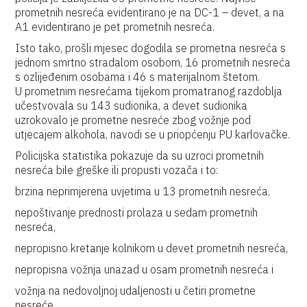
prometnih nesreća evidentirano je na DC-1 – devet, a na
A1 evidentirano je pet prometnih nesreća.
Isto tako, prošli mjesec dogodila se prometna nesreća s
jednom smrtno stradalom osobom, 16 prometnih nesreća
s ozlijeđenim osobama i 46 s materijalnom štetom.
U prometnim nesrećama tijekom promatranog razdoblja
učestvovala su 143 sudionika, a devet sudionika
uzrokovalo je prometne nesreće zbog vožnje pod
utjecajem alkohola, navodi se u priopćenju PU karlovačke.
Policijska statistika pokazuje da su uzroci prometnih
nesreća bile greške ili propusti vozača i to:
brzina neprimjerena uvjetima u 13 prometnih nesreća,
nepoštivanje prednosti prolaza u sedam prometnih
nesreća,
nepropisno kretanje kolnikom u devet prometnih nesreća,
nepropisna vožnja unazad u osam prometnih nesreća i
vožnja na nedovoljnoj udaljenosti u četiri prometne
nesreće.