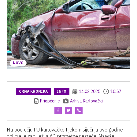
NOVO
14.02.2025
10:57
CRNA KRONIKA
INFO
Priopćenje
Arhiva Karlovački
Na području PU karlovačke tijekom siječnja ove godine
policija je zabilježila 63 prometne nesreće. Najviše