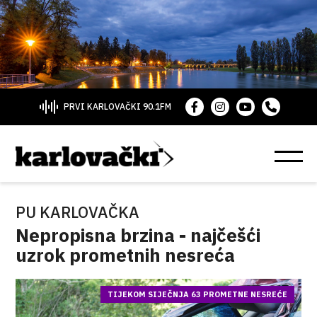
PRVI KARLOVAČKI 90.1FM
PU KARLOVAČKA
Nepropisna brzina - najčešći
uzrok prometnih nesreća
TIJEKOM SIJEČNJA 63 PROMETNE NESREĆE