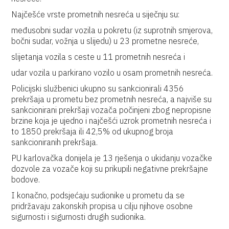
Najčešće vrste prometnih nesreća u siječnju su:
međusobni sudar vozila u pokretu (iz suprotnih smjerova,
bočni sudar, vožnja u slijedu) u 23 prometne nesreće,
slijetanja vozila s ceste u 11 prometnih nesreća i
udar vozila u parkirano vozilo u osam prometnih nesreća.
Policijski službenici ukupno su sankcionirali 4356
prekršaja u prometu bez prometnih nesreća, a najviše su
sankcionirani prekršaji vozača počinjeni zbog nepropisne
brzine koja je ujedno i najčešći uzrok prometnih nesreća i
to 1850 prekršaja ili 42,5% od ukupnog broja
sankcioniranih prekršaja.
PU karlovačka donijela je 13 rješenja o ukidanju vozačke
dozvole za vozače koji su prikupili negativne prekršajne
bodove.
I konačno, podsjećaju sudionike u prometu da se
pridržavaju zakonskih propisa u cilju njihove osobne
sigurnosti i sigurnosti drugih sudionika.