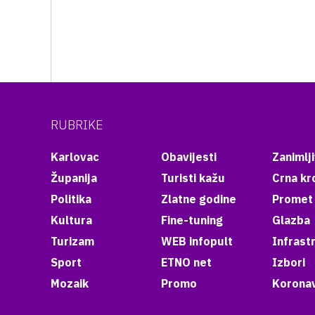
RUBRIKE
Karlovac
Obavijesti
Zanimlji
Županija
Turisti kažu
Crna kr
Politika
Zlatne godine
Promet
Kultura
Fine-tuning
Glazba
Turizam
WEB infopult
Infrast
Sport
ETNO net
Izbori
Mozaik
Promo
Koronav