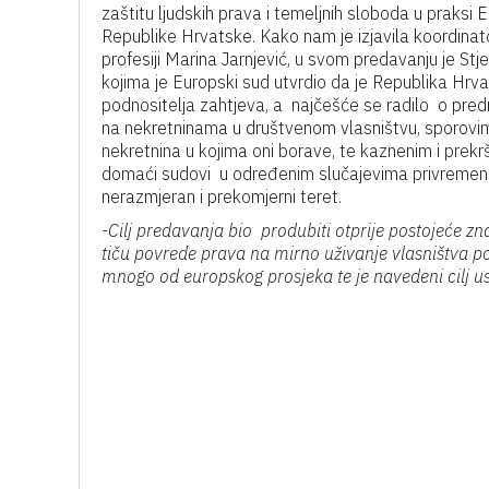
zaštitu ljudskih prava i temeljnih sloboda u praksi
Republike Hrvatske. Kako nam je izjavila koordina
profesiji Marina Jarnjević, u svom predavanju je 
kojima je Europski sud utvrdio da je Republika Hrva
podnositelja zahtjeva, a najčešće se radilo o predm
na nekretninama u društvenom vlasništvu, sporovim
nekretnina u kojima oni borave, te kaznenim i prek
domaći sudovi u određenim slučajevima privremenim
nerazmjeran i prekomjerni teret.
-Cilj predavanja bio produbiti otprije postojeće z
tiču povrede prava na mirno uživanje vlasništva po
mnogo od europskog prosjeka te je navedeni cilj u