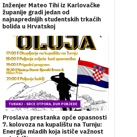
Inženjer Mateo Tihi iz Karlovačke
županije gradi jedan od
najnaprednijih studentskih trkaćih
bolida u Hrvatskoj
TURANJ - SRCE OTPORA, DUH POBJEDE
Proslava prestanka opće opasnosti
7. kolovoza na kupalištu na Turnju:
Energija mladih koja ističe važnost