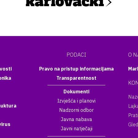
PODACI
O 
vosti
Pravo na pristup informacijama
Mar
onika
Transparentnost
KON
Dokumenti
Nazo
Izvješća i planovi
ruktura
Lajk
Nadzorni odbor
Prat
Javna nabava
irus
Gled
Javni natječaji