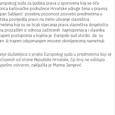
 Europskog suda za ljudska prava u sporovima koji se tiču
torica karlovačke podružnice Hrvatske udruge žena u pravnoj
Stjepan Sabljarić posebnu pozornost posvetio predmetima u
tska povrijedila pravo na mirno uživanje vlasništva
etima koji su se ticali stjecanja prava vlasništva dosjelošću
a proizašlim iz odnosa zaštićenih najmoprimaca i vlasnika
ršajnim postupcima u kojima je Europski sud utvrdio da su
 ili trajnim oduzimanjem imovine okrivljenicima nametnuli
nanje slušateljica o praksi Europskog suda u predmetima koji se
činjenih od strane Republike Hrvatske, čiji broj ne odstupa
spješno ostvaren,
zaključila je Marina Jarnjević.