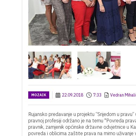
22.09.2018
7:33
Vedran Mihali
MOZAIK
Rujansko predavanje u projektu “Srijedom u pravu”
pravnoj profesiji održano je na temu "Povreda prava
pravnik, zamjenik općinske državne odvjetnice u Karl
povreda i oblicima zaštite prava na mirno uživanje v